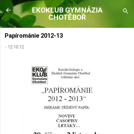
Přeskočit na hlavní obsah
EKOKLUB GYMNÁZIA
CHOTĚBOŘ
Papírománie 2012-13
-
12.10.12