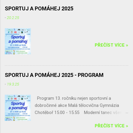
s problematikou palmového oleje, příprava turnaje
SPORTUJ A POMÁHEJ 2025
v přehazované...
-
20.2.25
PŘEČÍST VÍCE »
SPORTUJ A POMÁHEJ 2025 - PROGRAM
-
19.3.25
Program 13. ročníku nejen sportovní a
dobročinné akce Malá tělocvična Gymnázia
Chotěboř 15.00 - 15.55 Moderní tanec všem
(Vanesa Francouzová a Vendula Pipková) 16.00
PŘEČÍST VÍCE »
- 16.55 Cvičená pro dětí a rodiče (Andrea