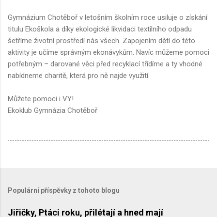
Gymnázium Chotěboř v letošním školním roce usiluje o získání
titulu Ekoškola a díky ekologické likvidaci textilního odpadu
šetříme životní prostředí nás všech. Zapojením dětí do této
aktivity je učíme správným ekonávykům. Navíc můžeme pomoci
potřebným – darované věci před recyklací třídíme a ty vhodné
nabídneme charitě, která pro ně najde využití.
Můžete pomoci i VY!
Ekoklub Gymnázia Chotěboř
Populární příspěvky z tohoto blogu
Jiřičky, Ptáci roku, přilétají a hned mají