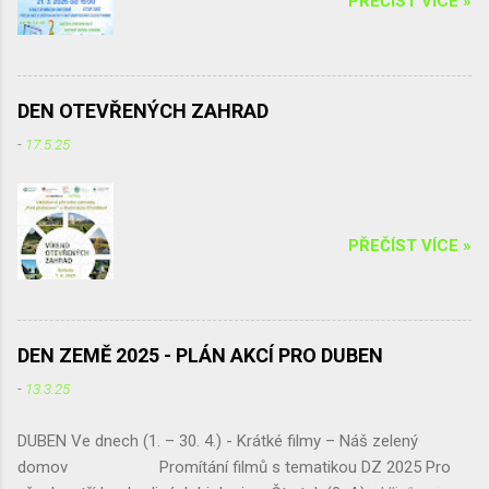
PŘEČÍST VÍCE »
Víťa Kučera ) V době od 14.30 hodin Vám
bude k dispozici horolezec...
DEN OTEVŘENÝCH ZAHRAD
-
17.5.25
PŘEČÍST VÍCE »
DEN ZEMĚ 2025 - PLÁN AKCÍ PRO DUBEN
-
13.3.25
DUBEN Ve dnech (1. – 30. 4.) - Krátké filmy – Náš zelený
domov Promítání filmů s tematikou DZ 2025 Pro