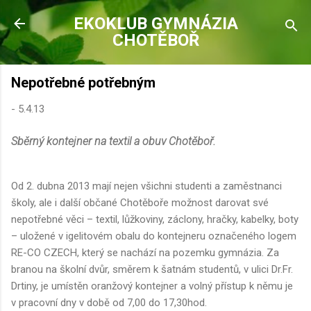
Přeskočit na hlavní obsah
EKOKLUB GYMNÁZIA
CHOTĚBOŘ
Nepotřebné potřebným
-
5.4.13
Sběrný kontejner na textil a obuv Chotěboř.
Od 2. dubna 2013 mají nejen všichni studenti a zaměstnanci
školy, ale i další občané Chotěboře možnost darovat své
nepotřebné věci – textil, lůžkoviny, záclony, hračky, kabelky, boty
– uložené v igelitovém obalu do kontejneru označeného logem
RE-CO CZECH, který se nachází na pozemku gymnázia. Za
branou na školní dvůr, směrem k šatnám studentů, v ulici Dr.Fr.
Drtiny, je umístěn oranžový kontejner a volný přístup k němu je
v pracovní dny v době od 7,00 do 17,30hod.