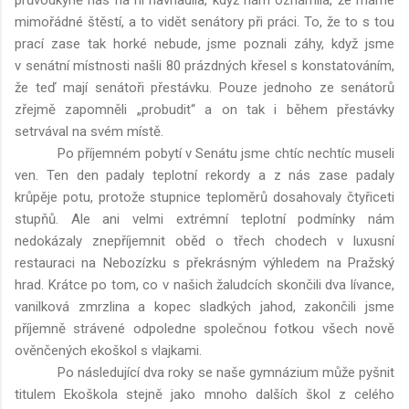
mimořádné štěstí, a to vidět senátory při práci. To, že to s tou
prací zase tak horké nebude, jsme poznali záhy, když jsme
v senátní místnosti našli 80 prázdných křesel s konstatováním,
že teď mají senátoři přestávku. Pouze jednoho ze senátorů
zřejmě zapomněli „probudit“ a on tak i během přestávky
setrvával na svém místě.
Po příjemném pobytí v Senátu jsme chtíc nechtíc museli
ven. Ten den padaly teplotní rekordy a z nás zase padaly
krůpěje potu, protože stupnice teploměrů dosahovaly čtyřiceti
stupňů. Ale ani velmi extrémní teplotní podmínky nám
nedokázaly znepříjemnit oběd o třech chodech v luxusní
restauraci na Nebozízku s překrásným výhledem na Pražský
hrad. Krátce po tom, co v našich žaludcích skončili dva lívance,
vanilková zmrzlina a kopec sladkých jahod, zakončili jsme
příjemně strávené odpoledne společnou fotkou všech nově
ověnčených ekoškol s vlajkami.
Po následující dva roky se naše gymnázium může pyšnit
titulem Ekoškola stejně jako mnoho dalších škol z celého