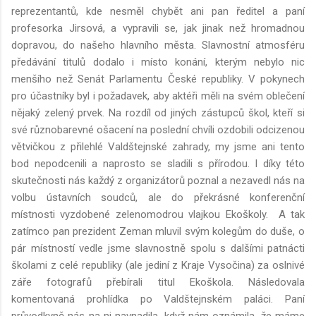
reprezentantů, kde nesměl chybět ani pan ředitel a paní
profesorka Jirsová, a vypravili se, jak jinak než hromadnou
dopravou, do našeho hlavního města. Slavnostní atmosféru
předávání titulů dodalo i místo konání, kterým nebylo nic
menšího než Senát Parlamentu České republiky. V pokynech
pro účastníky byl i požadavek, aby aktéři měli na svém oblečení
nějaký zelený prvek. Na rozdíl od jiných zástupců škol, kteří si
své různobarevné ošacení na poslední chvíli ozdobili odcizenou
větvičkou z přilehlé Valdštejnské zahrady, my jsme ani tento
bod nepodcenili a naprosto se sladili s přírodou. I díky této
skutečnosti nás každý z organizátorů poznal a nezavedl nás na
volbu ústavních soudců, ale do překrásné konferenční
místnosti vyzdobené zelenomodrou vlajkou Ekoškoly. A tak
zatímco pan prezident Zeman mluvil svým kolegům do duše, o
pár místností vedle jsme slavnostně spolu s dalšími patnácti
školami z celé republiky (ale jediní z Kraje Vysočina) za oslnivé
záře fotografů přebírali titul Ekoškola. Následovala
komentovaná prohlídka po Valdštejnském paláci. Paní
průvodkyně nás na ni navnadila, když nám oznámila, že máme