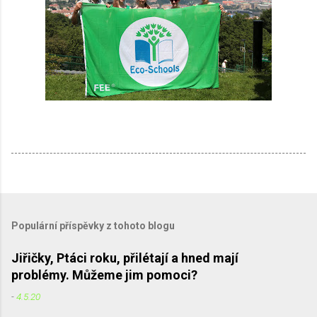
Populární příspěvky z tohoto blogu
Jiřičky, Ptáci roku, přilétají a hned mají
problémy. Můžeme jim pomoci?
-
4.5.20