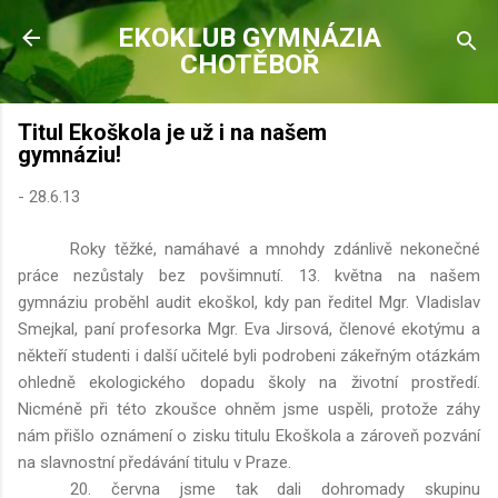
Přeskočit na hlavní obsah
EKOKLUB GYMNÁZIA
CHOTĚBOŘ
Titul Ekoškola je už i na našem
gymnáziu!
-
28.6.13
Roky těžké, namáhavé a mnohdy zdánlivě nekonečné
práce nezůstaly bez povšimnutí. 13. května na našem
gymnáziu proběhl audit ekoškol, kdy pan ředitel Mgr. Vladislav
Smejkal, paní profesorka Mgr. Eva Jirsová, členové ekotýmu a
někteří studenti i další učitelé byli podrobeni zákeřným otázkám
ohledně ekologického dopadu školy na životní prostředí.
Nicméně při této zkoušce ohněm jsme uspěli, protože záhy
nám přišlo oznámení o zisku titulu Ekoškola a zároveň pozvání
na slavnostní předávání titulu v Praze.
20. června jsme tak dali dohromady skupinu