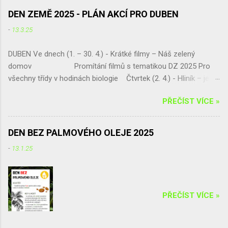
DEN ZEMĚ 2025 - PLÁN AKCÍ PRO DUBEN
-
13.3.25
DUBEN Ve dnech (1. – 30. 4.) - Krátké filmy – Náš zelený
domov Promítání filmů s tematikou DZ 2025 Pro
všechny třídy v hodinách biologie Čtvrtek (2. 4.) - Hliník – ještě
šance získat skvělou exkurzi !!! Septima vybírá!!! a pak jen
PŘEČÍST VÍCE »
sčítá a vyhodnocuje Pátek (11. 4.) - „Naše živá učebna U
platanu – živá zahrada a geopark“ Jarní úprava pozemku,
umísťování tabulek do živé zahrady, živý plot p. dohled - Mgr.
DEN BEZ PALMOVÉHO OLEJE 2025
Eva Jirsová Třída – Septima Úterý (15. 4.) - Ekologická
-
13.1.25
exkurze - projekt „ Čistou Vysočinou“ Úklid podél komunikace
Chotěboř – Bílek, Tůně u Chotěboře a okolí p. dohled: Mgr.
Irena Žáková Pro třídu – Kvarta
...
PŘEČÍST VÍCE »