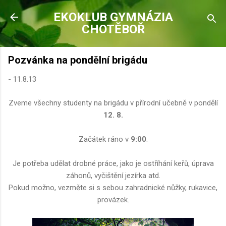
Přeskočit na hlavní obsah
EKOKLUB GYMNÁZIA
CHOTĚBOŘ
Pozvánka na pondělní brigádu
-
11.8.13
Zveme všechny studenty na brigádu v přírodní učebně v pondělí
12. 8.
Začátek ráno v
9:00
.
Je potřeba udělat drobné práce, jako je ostříhání keřů, úprava
záhonů, vyčištění jezírka atd.
Pokud možno, vezměte si s sebou zahradnické nůžky, rukavice,
provázek.