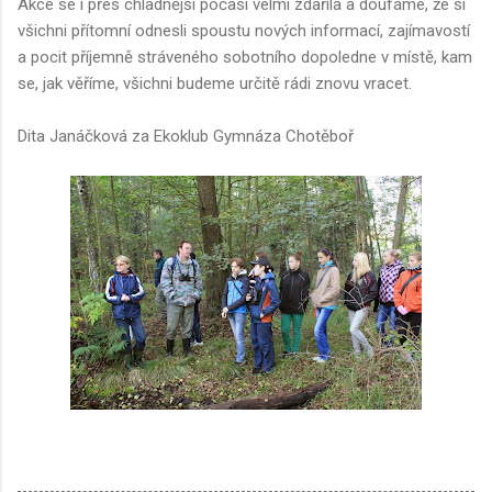
Akce se i přes chladnější počasí velmi zdařila a doufáme, že si
všichni přítomní odnesli spoustu nových informací, zajímavostí
a pocit příjemně stráveného sobotního dopoledne v místě, kam
se, jak věříme, všichni budeme určitě rádi znovu vracet.
Dita Janáčková za Ekoklub Gymnáza Chotěboř