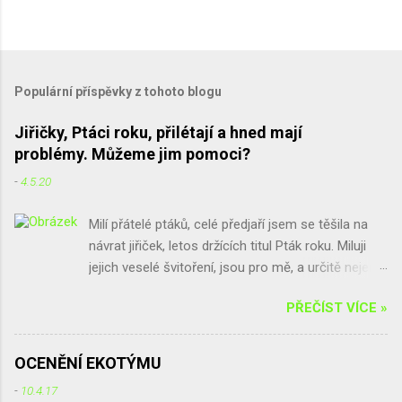
Populární příspěvky z tohoto blogu
Jiřičky, Ptáci roku, přilétají a hned mají
problémy. Můžeme jim pomoci?
-
4.5.20
Milí přátelé ptáků, celé předjaří jsem se těšila na
návrat jiřiček, letos držících titul Pták roku. Miluji
jejich veselé švitoření, jsou pro mě, a určitě nejen
pro mě, spolu s vlaštovkami poslové jara a štěstí.
PŘEČÍST VÍCE »
Bohužel, ne všude se na jiřičky těší. Někoho trápí
hromádky trusu, které po jiřičkách zůstávají, někdo
se bojí parazitů, a jinde by sice jiřičky chtěli, ale při
OCENĚNÍ EKOTÝMU
rekonstrukci použili nové voduodpudivé barvy na
-
10.4.17
fasádu a jiřičkám prostě hnízda nedrží. Chtěla