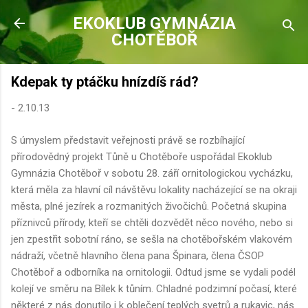
Přeskočit na hlavní obsah
EKOKLUB GYMNÁZIA
CHOTĚBOŘ
Kdepak ty ptáčku hnízdíš rád?
-
2.10.13
S úmyslem představit veřejnosti právě se rozbíhající
přírodovědný projekt Tůně u Chotěboře uspořádal Ekoklub
Gymnázia Chotěboř v sobotu 28. září ornitologickou vycházku,
která měla za hlavní cíl návštěvu lokality nacházející se na okraji
města, plné jezírek a rozmanitých živočichů. Početná skupina
příznivců přírody, kteří se chtěli dozvědět něco nového, nebo si
jen zpestřit sobotní ráno, se sešla na chotěbořském vlakovém
nádraží, včetně hlavního člena pana Špinara, člena ČSOP
Chotěboř a odborníka na ornitologii. Odtud jsme se vydali podél
kolejí ve směru na Bílek k tůním. Chladné podzimní počasí, které
některé z nás donutilo i k oblečení teplých svetrů a rukavic, nás