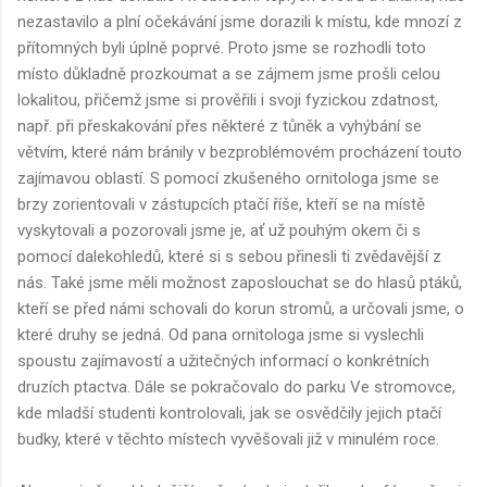
nezastavilo a plní očekávání jsme dorazili k místu, kde mnozí z
přítomných byli úplně poprvé. Proto jsme se rozhodli toto
místo důkladně prozkoumat a se zájmem jsme prošli celou
lokalitou, přičemž jsme si prověřili i svoji fyzickou zdatnost,
např. při přeskakování přes některé z tůněk a vyhýbání se
větvím, které nám bránily v bezproblémovém procházení touto
zajímavou oblastí. S pomocí zkušeného ornitologa jsme se
brzy zorientovali v zástupcích ptačí říše, kteří se na místě
vyskytovali a pozorovali jsme je, ať už pouhým okem či s
pomocí dalekohledů, které si s sebou přinesli ti zvědavější z
nás. Také jsme měli možnost zaposlouchat se do hlasů ptáků,
kteří se před námi schovali do korun stromů, a určovali jsme, o
které druhy se jedná. Od pana ornitologa jsme si vyslechli
spoustu zajímavostí a užitečných informací o konkrétních
druzích ptactva. Dále se pokračovalo do parku Ve stromovce,
kde mladší studenti kontrolovali, jak se osvědčily jejich ptačí
budky, které v těchto místech vyvěšovali již v minulém roce.