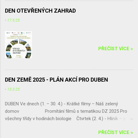
s problematikou palmového oleje, příprava turnaje
Lorencovou 17.00 – 17.30
v přehazované...
DEN OTEVŘENÝCH ZAHRAD
Tabata 17.30 – 17.55
-
17.5.25
Mix druming 18.00 – 18.55 Bodybalance
s Radkou Křivohlavou 19.00 – 19.55 Zatancuj
si s TJ Alexis (Vanesa Dibelková, Kristýna
Kohoutová) 20.00 – 20.55 Salsa casino (
PŘEČÍST VÍCE »
Víťa Kučera ) V době od 14.30 hodin Vám
bude k dispozici horolezec...
DEN ZEMĚ 2025 - PLÁN AKCÍ PRO DUBEN
-
13.3.25
DUBEN Ve dnech (1. – 30. 4.) - Krátké filmy – Náš zelený
domov Promítání filmů s tematikou DZ 2025 Pro
všechny třídy v hodinách biologie Čtvrtek (2. 4.) - Hliník – ještě
šance získat skvělou exkurzi !!! Septima vybírá!!! a pak jen
PŘEČÍST VÍCE »
sčítá a vyhodnocuje Pátek (11. 4.) - „Naše živá učebna U