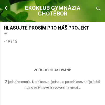
Přeskočit na hlavní obsah
EKOKLUB GYMNÁZIA
CHOTĚBOŘ
HLASUJTE PROSÍM PRO NÁŠ PROJEKT
...
-
19.3.15
ZPŮSOB HLASOVÁNÍ:
Z jednoho emailu lze hlasovat jednou a po odhlasování je ještě
nutno ověřit své hlasování na emailu