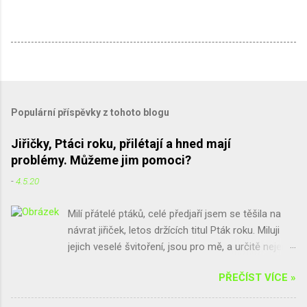
Populární příspěvky z tohoto blogu
Jiřičky, Ptáci roku, přilétají a hned mají
problémy. Můžeme jim pomoci?
-
4.5.20
Milí přátelé ptáků, celé předjaří jsem se těšila na
návrat jiřiček, letos držících titul Pták roku. Miluji
jejich veselé švitoření, jsou pro mě, a určitě nejen
pro mě, spolu s vlaštovkami poslové jara a štěstí.
PŘEČÍST VÍCE »
Bohužel, ne všude se na jiřičky těší. Někoho trápí
hromádky trusu, které po jiřičkách zůstávají, někdo