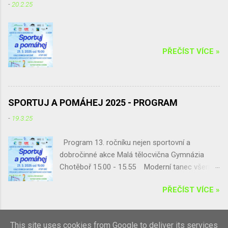
-
20.2.25
PŘEČÍST VÍCE »
SPORTUJ A POMÁHEJ 2025 - PROGRAM
-
19.3.25
Program 13. ročníku nejen sportovní a
dobročinné akce Malá tělocvična Gymnázia
Chotěboř 15.00 - 15.55 Moderní tanec všem
(Vanesa Francouzová a Vendula Pipková) 16.00
PŘEČÍST VÍCE »
- 16.55 Cvičená pro dětí a rodiče (Andrea
Veselá) 17.00 - 17.55 Hodinka s Blankou
Lorencovou 17.00 – 17.30
This site uses cookies from Google to deliver its services