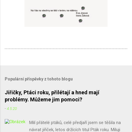
Populární příspěvky z tohoto blogu
Jiřičky, Ptáci roku, přilétají a hned mají
problémy. Můžeme jim pomoci?
-
4.5.20
Milí přátelé ptáků, celé předjaří jsem se těšila na
návrat jiřiček, letos držících titul Pták roku. Miluji