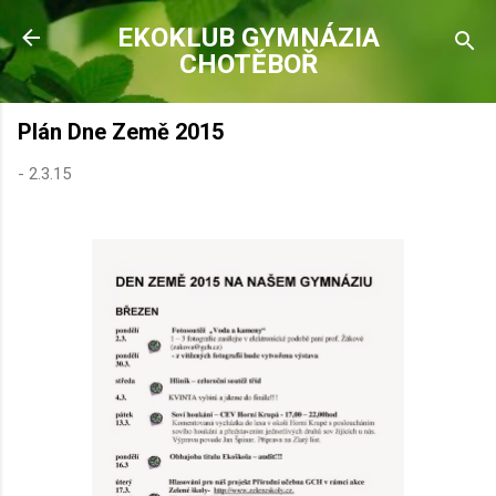
Přeskočit na hlavní obsah
EKOKLUB GYMNÁZIA
CHOTĚBOŘ
Plán Dne Země 2015
-
2.3.15