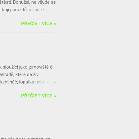
 štěstí. Bohužel, ne všude se
bojí parazitů, a jinde by
 a jiřičkám prostě hnízda
PŘEČÍST VÍCE »
te-li s nimi problémy,
jsme pro vás připravili
řečtěte si speciál
ky informací, včetně toho,
k řešení. Dozvíte se také,
sloužící jako zimoviště či
hradě, které se živí
větináč, lopatka nebo rýč,
 ve vysoké trávě, poblíž
PŘEČÍST VÍCE »
trochu hrabanky. Jamku
chod. Celý domeček můžeme
odle tohoto postupu: Budeme
tináč vložíme do mělké jamky.
ětvemi, hromadou listí,