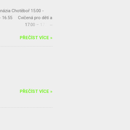
názia Chotěboř 15.00 -
- 16.55 Cvičená pro dětí a
encovou 17.00 – 17.30
balance s Radkou
PŘEČÍST VÍCE »
ýna Kohoutová) 20.00 –
zici horolezec...
PŘEČÍST VÍCE »