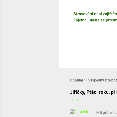
Stravování není zajištěn
Zájemci hlaste se prosí
Populární příspěvky z toho
Jiřičky, Ptáci roku, 
-
4.5.20
Milí přátelé 