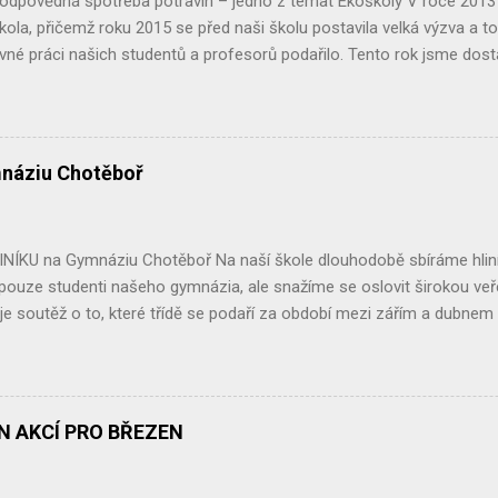
Zodpovědná spotřeba potravin – jedno z témat Ekoškoly V roce 201
škola, přičemž roku 2015 se před naši školu postavila velká výzva a to 
ovné práci našich studentů a profesorů podařilo. Tento rok jsme dostali
Jedním z dílčích projektů, které nám mají toto umožnit, je projekt 
 do kterého jsme se s chutí pustili. Celý projekt jsme zahájili analýzo
tech prostřednictvím dotazníků, které jsme rozdali mezi studenty 
měl odhalit jaké potraviny a kde naše domácnosti nakupují, jestli dba
náziu Chotěboř
jich výroby. Zda nějaké potraviny upřednostňují, zda je rozhodující je
od. Po vyhodnocení této analýzy jsme se vydali prozkoumat a analyz
stit, jaké druhy potravin se tu prodávají a jaké je jejich složení. Jistě js
NÍKU na Gymnáziu Chotěboř Na naší škole dlouhodobě sbíráme hliník
 pouze studenti našeho gymnázia, ale snažíme se oslovit širokou ve
je soutěž o to, které třídě se podaří za období mezi zářím a dubne
jvíce. Vítězná třída si potom může vybrat libovolnou exkurzi, částe
tos zvítězila třída kvinta , které se podařilo nasbírat neskutečných 20
zasloužený výlet. Na druhém místě se umístila třída sekunda, která nas
zi těmito třídami opravdu malý, i třída sekunda se za odměnu podívá 
ÁN AKCÍ PRO BŘEZEN
 hliníku, což je skvělé a jsme za to moc rádi. Velké díky patří také veř
ž tradičně zapojuje a doufáme, že v tom bude pokračovat i nadále. Sběr