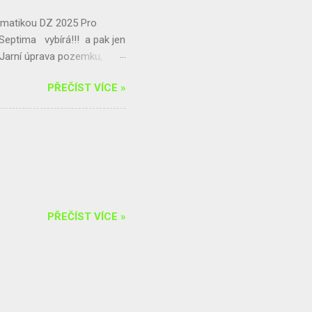
matikou DZ 2025 Pro
! Septima vybírá!!! a pak jen
 Jarní úprava pozemku,
5. 4.) - Ekologická
PŘEČÍST VÍCE »
e a okolí p. dohled: Mgr.
PŘEČÍST VÍCE »