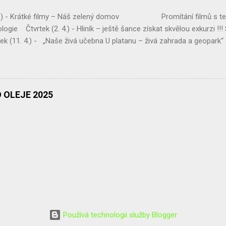
 4.) - Krátké filmy – Náš zelený domov Promítání filmů s te
logie Čtvrtek (2. 4.) - Hliník – ještě šance získat skvělou exkurzi !!
(11. 4.) - „Naše živá učebna U platanu – živá zahrada a geopark“
ahrady, živý plot p. dohled - Mgr. Eva Jirsová Třída – Septima Úterý (1
Vysočinou“ Úklid podél komunikace Chotěboř – Bílek, Tůně u Chotěboř
Pro třídu – Kvarta ...
 OLEJE 2025
Používá technologii služby Blogger