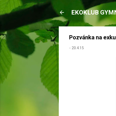
EKOKLUB GYM
Pozvánka na exku
-
20.4.15