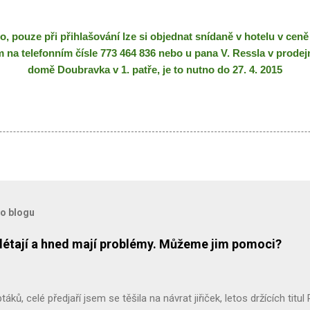
o, pouze při přihlašování lze si objednat snídaně v hotelu v cen
m na telefonním čísle 773 464 836 nebo u pana V. Ressla
v prodej
domě Doubravka v 1. patře, je to nutno do 27. 4. 2015
to blogu
přilétají a hned mají problémy. Můžeme jim pomoci?
ptáků, celé předjaří jsem se těšila na návrat jiřiček, letos držících titul 