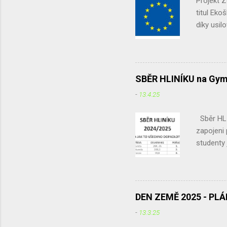
Projekt 
titul Eko
díky usil
podruhé. 
potravin,
domácnos
dotazník 
SBĚR HLINÍKU na Gym
způsob je
-
13.4.25
původ ap
účelem zji
Sběr HLI
zapojeni
studenty 
odpadu ne
sběru. Le
v červnu 
rozdíl me
DEN ZEMĚ 2025 - PL
687,15 kg
-
13.3.25
hliníku u