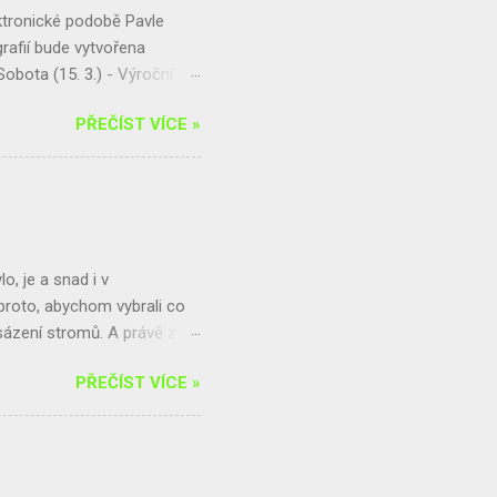
ektronické podobě Pavle
afií bude vytvořena
obota (15. 3.) - Výroční
rtuj a pomáhej! Finanční
PŘEČÍST VÍCE »
vu naší krajiny Přijď se
adší a starší kategorie
..
o, je a snad i v
proto, abychom vybrali co
e sázení stromů. A právě zde
ílen na férovku a Amnesty
PŘEČÍST VÍCE »
artnery jsou paní uklízečky
i nemohli organizovat.
í skupiny AI. Pletení
příprava turnaje