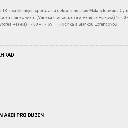
13. ročníku nejen sportovní a dobročinné akce Malá tělocvična Gym
derní tanec všem (Vanesa Francouzová a Vendula Pipková) 16.00 
(Andrea Veselá) 17.00 - 17.55 Hodinka s Blankou Lor
 17.30 – 17.55 Mix druming 18.00 – 18.55 Body
vou 19.00 – 19.55 Zatancuj si s TJ Alexis (Vanesa Dibelková, Krist
lsa casino ( Víťa Kučera ) V době od 14.30 hodin Vám bude k dispo
AHRAD
ÁN AKCÍ PRO DUBEN