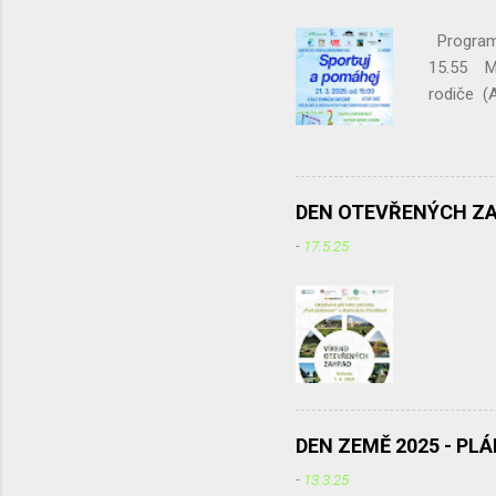
Program 
15.55 Mo
rodiče 
Tabata
Křivohla
20.55 Sa
DEN OTEVŘENÝCH Z
-
17.5.25
DEN ZEMĚ 2025 - PL
-
13.3.25