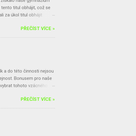
3 získalo naše gymnázium
tento titul obhájit, což se
 za úkol titul obhájit
Zodpovědné spotřeby
PŘEČÍST VÍCE »
u spotřeby potravin v
našeho gymnázia. Tento
jí na původ potravin a
n cena, nebo také kvalita,
ovat náš školní bufet, za
te už...
 a do této činnosti nejsou
řejnost. Bonusem pro naše
m vybrat tohoto vzácného
čně hrazenou z výtěžku ze
PŘEČÍST VÍCE »
4,25 kg . Tu tedy čeká
bírala 200,2 kg. Jelikož byl
na výlet. Celkově se vybralo
ejnosti, která se do sběru
ný box, kam lze hliník, ale i