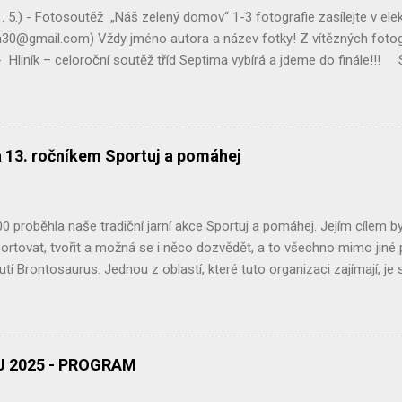
ily, baterie, nebo drobný ele...
. 5.) - Fotosoutěž „Náš zelený domov“ 1-3 fotografie zasílejte v el
30@gmail.com) Vždy jméno autora a název fotky! Z vítězných fotogr
 Hliník – celoroční soutěž tříd Septima vybírá a jdeme do finále!!! S
zentace celoroční činnosti Ekoklubu GCH Pátek (21. 3.) - Spo
pro veřejnost poputuje hnutí Brontosaurus na nákup stromků pro obno
dobrou věc! Pátek (21. 3.) - YPEF 2025 – oblastní kolo v Jihlavě – ml
 kolo Geologické olympiády – Muzeum Vysočiny Jihlava Držte palce! .
a 13. ročníkem Sportuj a pomáhej
 proběhla naše tradiční jarní akce Sportuj a pomáhej. Jejím cílem byl
ortovat, tvořit a možná se i něco dozvědět, a to všechno mimo jiné 
utí Brontosaurus. Jednou z oblastí, které tuto organizaci zajímají, j
ní proto překvapením, že spolupracujeme již potřetí. Za vstupné, z D
i 12 826 Kč. Děkujeme moc. Našimi dlouhodobými a velmi důležitými p
 připraví a zajistí, co je potřeba. Bez jejich podpory bychom tuto akc
tory jsou desítky členek a členů Ekoklubu Gymnázia Chotěboř a školn
 2025 - PROGRAM
ej, výroba jarních dárečků, stánek s problematikou palmového oleje, 