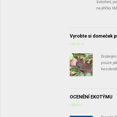
švitoření, j
na jiřičky t
sice jiřičky
nedrží. Chtě
zkuste je vy
množství in
Vyrobte si domeček p
časopisu Pta
-
29.10.11
jak jim pomo
že podle vyj.
Drobným ž
pouze jak
bezobratl
listí, vě
vodních 
zakryjem
přikrýt v
OCENĚNÍ EKOTÝMU
potřebova
-
10.4.17
Vnitřek z
kůrou... 