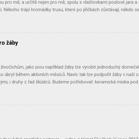
sou pro mě, a určitě nejen pro mě, spolu s vlaštovkami poslové jara a
ěší. Někoho trápí hromádky trusu, které po jiřičkách zůstávají, někdo se 
 chtěli, ale při rekonstrukci použili nové voduodpudivé barvy na fasádu
la bych vás poprosit: buďte k jiřičkám tolerantní, všímejte si jich a má
řešit, třeba i s našimi návody. Právě v rámci kampaně Pták roku 2020 
formací a budeme vděčni za jejich šíření. ČASOPIS PTÁK ROKU 2020 P
ro žáby
čí svět Pták roku 2020 - jiřička obecná , kde o jiřičkách zjistíte mra
ci! Kdo má s jiřičkami nějaké problémy, nalezne v časopise i návody 
..
ivočichům, jako jsou například žáby lze vyrobit jednoduchý domeček 
o úkryt během aktivních měsíců. Navíc tak lze podpořit žáby v naší za
ými, i druhy z řad škůdců. Budeme potřebovat: keramická miska pod k
tve či mulčovací kůru. Postup: Nejlépe někde v rohu zahrady, v keřích či
ploch nebo vlhkých stanovišť vykopeme menší jamku.Na dno lze dát 
e keramickou miskou, tak, aby malá odkrytá část fungovala jako v
ětvemi, listím či kůrou. Žabí domeček lze také vyrobit z květináče p
t : květináč, lopatku nebo rýč, listí, větve nebo kůru na přikrytí. Kvě
 části vyplníme hlínou, hrabankou, listím... Květináč opět přikryjeme v
I my jsme takovéto úkryty na naší zahradě vyt...