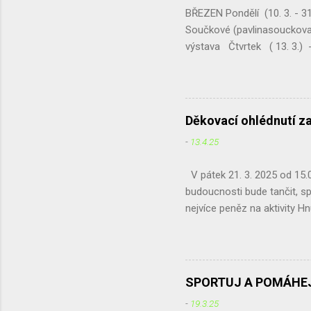
staré mob
BŘEZEN Pondělí (10. 3. - 31
Součkové (pavlinasouckova
výstava Čtvrtek ( 13. 3.) -
schůze ČSOP Chotěboř Pre
výtěžek naší největší akce 
pobavit a zároveň podpořit 
Pondělí (31. 3.) - Krajské
Děkovací ohlédnutí z
-
13.4.25
V pátek 21. 3. 2025 od 15.00
budoucnosti bude tančit, sp
nejvíce peněz na aktivity Hn
se naše zájmy protínají. Ne
Café jsme získali a odeslal
a pan školník, kteří ochotně
Děkujeme. Hlavními organizá
SPORTUJ A POMÁHEJ
pomlázek, malování na oblič
-
19.3.25
v přehazované...