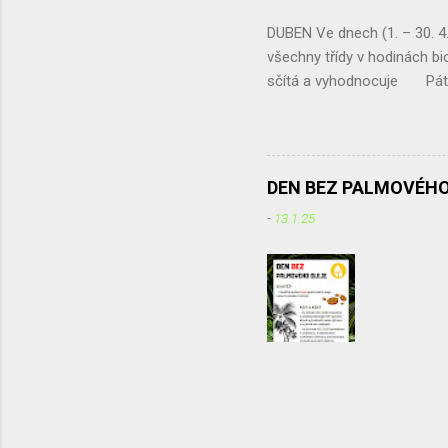
DUBEN Ve dnech (1. – 30.
všechny třídy v hodinách bio
sčítá a vyhodnocuje Pátek 
umísťování tabulek do živé z
exkurze - projekt „ Čistou 
Irena Žáková 
DEN BEZ PALMOVÉHO
-
13.1.25