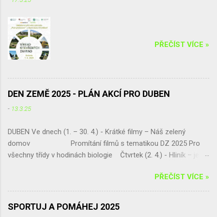
Mix druming 18.00 – 18.55 Bodybalance
s Radkou Křivohlavou 19.00 – 19.55 Zatancuj
si s TJ Alexis (Vanesa Dibelková, Kristýna
Kohoutová) 20.00 – 20.55 Salsa casino (
PŘEČÍST VÍCE »
Víťa Kučera ) V době od 14.30 hodin Vám
bude k dispozici horolezec...
DEN ZEMĚ 2025 - PLÁN AKCÍ PRO DUBEN
-
13.3.25
DUBEN Ve dnech (1. – 30. 4.) - Krátké filmy – Náš zelený
domov Promítání filmů s tematikou DZ 2025 Pro
všechny třídy v hodinách biologie Čtvrtek (2. 4.) - Hliník – ještě
šance získat skvělou exkurzi !!! Septima vybírá!!! a pak jen
PŘEČÍST VÍCE »
sčítá a vyhodnocuje Pátek (11. 4.) - „Naše živá učebna U
platanu – živá zahrada a geopark“ Jarní úprava pozemku,
umísťování tabulek do živé zahrady, živý plot p. dohled - Mgr.
SPORTUJ A POMÁHEJ 2025
Eva Jirsová Třída – Septima Úterý (15. 4.) - Ekologická