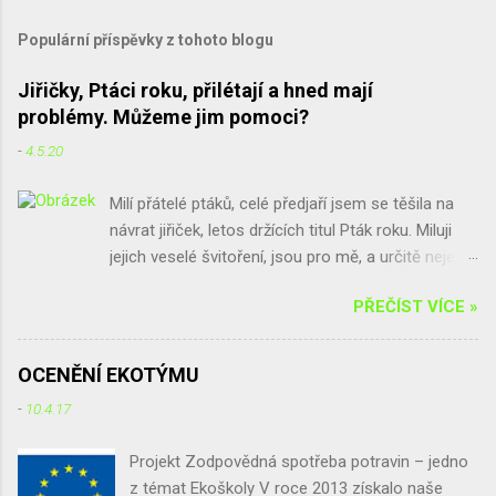
Populární příspěvky z tohoto blogu
Jiřičky, Ptáci roku, přilétají a hned mají
problémy. Můžeme jim pomoci?
-
4.5.20
Milí přátelé ptáků, celé předjaří jsem se těšila na
návrat jiřiček, letos držících titul Pták roku. Miluji
jejich veselé švitoření, jsou pro mě, a určitě nejen
pro mě, spolu s vlaštovkami poslové jara a štěstí.
PŘEČÍST VÍCE »
Bohužel, ne všude se na jiřičky těší. Někoho trápí
hromádky trusu, které po jiřičkách zůstávají, někdo
se bojí parazitů, a jinde by sice jiřičky chtěli, ale při
OCENĚNÍ EKOTÝMU
rekonstrukci použili nové voduodpudivé barvy na
-
10.4.17
fasádu a jiřičkám prostě hnízda nedrží. Chtěla
bych vás poprosit: buďte k jiřičkám tolerantní,
Projekt Zodpovědná spotřeba potravin – jedno
všímejte si jich a máte-li s nimi problémy, zkuste je
z témat Ekoškoly V roce 2013 získalo naše