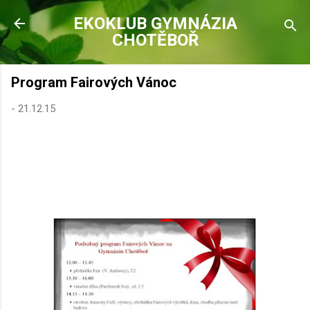
Přeskočit na hlavní obsah
EKOKLUB GYMNÁZIA
CHOTĚBOŘ
Program Fairových Vánoc
-
21.12.15