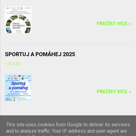
Chotěboř – Bílek, Tůně u Chotěboře a okolí p. dohled: Mgr.
Irena Žáková Pro třídu – Kvarta
...
PŘEČÍST VÍCE »
SPORTUJ A POMÁHEJ 2025
-
20.2.25
PŘEČÍST VÍCE »
This site uses cookies from Google to deliver its services
Používá technologii služby Blogger
and to analyze traffic. Your IP address and user-agent are