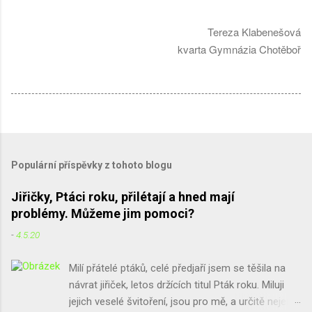
Tereza Klabenešová
kvarta Gymnázia Chotěboř
Populární příspěvky z tohoto blogu
Jiřičky, Ptáci roku, přilétají a hned mají
problémy. Můžeme jim pomoci?
-
4.5.20
Milí přátelé ptáků, celé předjaří jsem se těšila na
návrat jiřiček, letos držících titul Pták roku. Miluji
jejich veselé švitoření, jsou pro mě, a určitě nejen