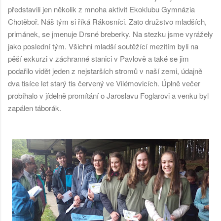
představili jen několik z mnoha aktivit Ekoklubu Gymnázia
Chotěboř. Náš tým si říká Rákosníci. Zato družstvo mladších,
primánek, se jmenuje Drsné breberky. Na stezku jsme vyrážely
jako poslední tým. Všichni mladší soutěžící mezitím byli na
pěší exkurzi v záchranné stanici v Pavlově a také se jim
podařilo vidět jeden z nejstarších stromů v naší zemi, údajně
dva tisíce let starý tis červený ve Vilémovicích. Úplně večer
probíhalo v jídelně promítání o Jaroslavu Foglarovi a venku byl
zapálen táborák.