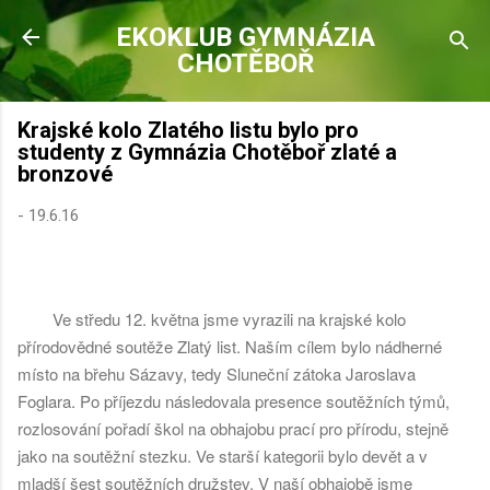
Přeskočit na hlavní obsah
EKOKLUB GYMNÁZIA
CHOTĚBOŘ
Krajské kolo Zlatého listu bylo pro
studenty z Gymnázia Chotěboř zlaté a
bronzové
-
19.6.16
Ve středu 12. května jsme vyrazili na krajské kolo
přírodovědné soutěže Zlatý list. Naším cílem bylo nádherné
místo na břehu Sázavy, tedy Sluneční zátoka Jaroslava
Foglara. Po příjezdu následovala presence soutěžních týmů,
rozlosování pořadí škol na obhajobu prací pro přírodu, stejně
jako na soutěžní stezku. Ve starší kategorii bylo devět a v
mladší šest soutěžních družstev. V naší obhajobě jsme