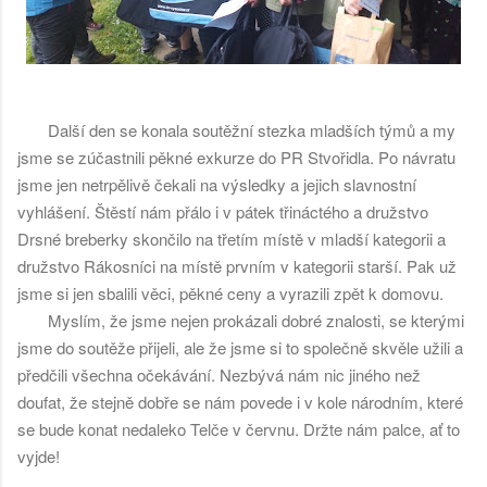
Další den se konala soutěžní stezka mladších týmů a my
jsme se zúčastnili pěkné exkurze do PR Stvořidla. Po návratu
jsme jen netrpělivě čekali na výsledky a jejich slavnostní
vyhlášení. Štěstí nám přálo i v pátek třináctého a družstvo
Drsné breberky skončilo na třetím místě v mladší kategorii a
družstvo Rákosníci na místě prvním v kategorii starší. Pak už
jsme si jen sbalili věci, pěkné ceny a vyrazili zpět k domovu.
Myslím, že jsme nejen prokázali dobré znalosti, se kterými
jsme do soutěže přijeli, ale že jsme si to společně skvěle užili a
předčili všechna očekávání. Nezbývá nám nic jiného než
doufat, že stejně dobře se nám povede i v kole národním, které
se bude konat nedaleko Telče v červnu. Držte nám palce, ať to
vyjde!