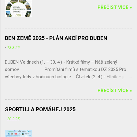
Kohoutová) 20.00 – 20.55 Salsa casino (
PŘEČÍST VÍCE »
Víťa Kučera ) V době od 14.30 hodin Vám
bude k dispozici horolezec...
DEN ZEMĚ 2025 - PLÁN AKCÍ PRO DUBEN
-
13.3.25
DUBEN Ve dnech (1. – 30. 4.) - Krátké filmy – Náš zelený
domov Promítání filmů s tematikou DZ 2025 Pro
všechny třídy v hodinách biologie Čtvrtek (2. 4.) - Hliník – ještě
šance získat skvělou exkurzi !!! Septima vybírá!!! a pak jen
PŘEČÍST VÍCE »
sčítá a vyhodnocuje Pátek (11. 4.) - „Naše živá učebna U
platanu – živá zahrada a geopark“ Jarní úprava pozemku,
umísťování tabulek do živé zahrady, živý plot p. dohled - Mgr.
SPORTUJ A POMÁHEJ 2025
Eva Jirsová Třída – Septima Úterý (15. 4.) - Ekologická
-
20.2.25
exkurze - projekt „ Čistou Vysočinou“ Úklid podél komunikace
Chotěboř – Bílek, Tůně u Chotěboře a okolí p. dohled: Mgr.
Irena Žáková Pro třídu – Kvarta