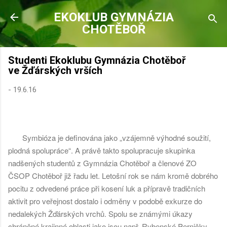
Přeskočit na hlavní obsah
EKOKLUB GYMNÁZIA
CHOTĚBOŘ
Studenti Ekoklubu Gymnázia Chotěboř
ve Žďárských vrších
-
19.6.16
Symbióza je definována jako „vzájemně výhodné soužití,
plodná spolupráce“. A právě takto spolupracuje skupinka
nadšených studentů z Gymnázia Chotěboř a členové ZO
ČSOP Chotěboř již řadu let. Letošní rok se nám kromě dobrého
pocitu z odvedené práce při kosení luk a přípravě tradičních
aktivit pro veřejnost dostalo i odměny v podobě exkurze do
nedalekých Žďárských vrchů. Spolu se známými úkazy
chráněné krajinné oblasti jako jsou např. Rybenské Perničky