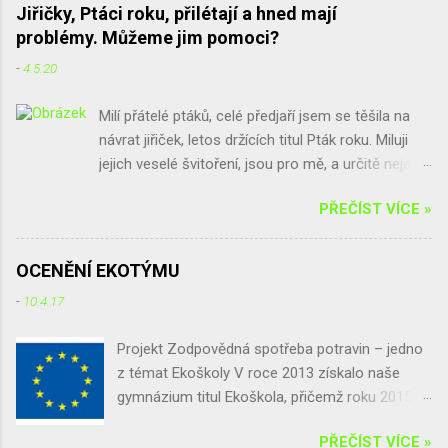
Jiřičky, Ptáci roku, přilétají a hned mají
problémy. Můžeme jim pomoci?
-
4.5.20
Milí přátelé ptáků, celé předjaří jsem se těšila na
návrat jiřiček, letos držících titul Pták roku. Miluji
jejich veselé švitoření, jsou pro mě, a určitě nejen
pro mě, spolu s vlaštovkami poslové jara a štěstí.
PŘEČÍST VÍCE »
Bohužel, ne všude se na jiřičky těší. Někoho trápí
hromádky trusu, které po jiřičkách zůstávají, někdo
se bojí parazitů, a jinde by sice jiřičky chtěli, ale při
OCENĚNÍ EKOTÝMU
rekonstrukci použili nové voduodpudivé barvy na
-
10.4.17
fasádu a jiřičkám prostě hnízda nedrží. Chtěla
bych vás poprosit: buďte k jiřičkám tolerantní,
Projekt Zodpovědná spotřeba potravin – jedno
všímejte si jich a máte-li s nimi problémy, zkuste je
z témat Ekoškoly V roce 2013 získalo naše
vyřešit, třeba i s našimi návody. Právě v rámci
gymnázium titul Ekoškola, přičemž roku 2015
kampaně Pták roku 2020 jsme pro vás připravili
se před naši školu postavila velká výzva a to
množství informací a budeme vděčni za jejich
PŘEČÍST VÍCE »
tento titul obhájit, což se díky usilovné práci