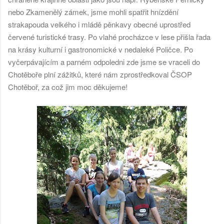
nebo Zkamenělý zámek, jsme mohli spatřit hnízdění
strakapouda velkého i mládě pěnkavy obecné uprostřed
červené turistické trasy. Po vlahé procházce v lese přišla řada
na krásy kulturní i gastronomické v nedaleké Poličce. Po
vyčerpávajícím a parném odpoledni zde jsme se vraceli do
Chotěboře plní zážitků, které nám zprostředkoval ČSOP
Chotěboř, za což jim moc děkujeme!