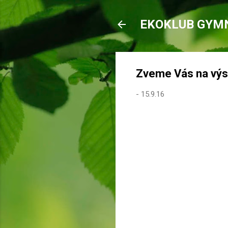
EKOKLUB GYM
Zveme Vás na výst
-
15.9.16