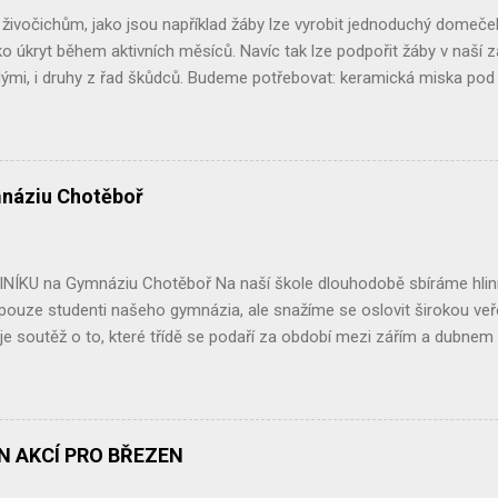
stit, jaké druhy potravin se tu prodávají a jaké je jejich složení. Jistě js
ivočichům, jako jsou například žáby lze vyrobit jednoduchý domeček 
o úkryt během aktivních měsíců. Navíc tak lze podpořit žáby v naší za
ými, i druhy z řad škůdců. Budeme potřebovat: keramická miska pod k
tve či mulčovací kůru. Postup: Nejlépe někde v rohu zahrady, v keřích či
ploch nebo vlhkých stanovišť vykopeme menší jamku.Na dno lze dát 
e keramickou miskou, tak, aby malá odkrytá část fungovala jako v
ětvemi, listím či kůrou. Žabí domeček lze také vyrobit z květináče p
náziu Chotěboř
t : květináč, lopatku nebo rýč, listí, větve nebo kůru na přikrytí. Kvě
 části vyplníme hlínou, hrabankou, listím... Květináč opět přikryjeme v
I my jsme takovéto úkryty na naší zahradě vyt...
NÍKU na Gymnáziu Chotěboř Na naší škole dlouhodobě sbíráme hliník
 pouze studenti našeho gymnázia, ale snažíme se oslovit širokou ve
je soutěž o to, které třídě se podaří za období mezi zářím a dubne
jvíce. Vítězná třída si potom může vybrat libovolnou exkurzi, částe
tos zvítězila třída kvinta , které se podařilo nasbírat neskutečných 20
zasloužený výlet. Na druhém místě se umístila třída sekunda, která nas
zi těmito třídami opravdu malý, i třída sekunda se za odměnu podívá 
ÁN AKCÍ PRO BŘEZEN
 hliníku, což je skvělé a jsme za to moc rádi. Velké díky patří také veř
ž tradičně zapojuje a doufáme, že v tom bude pokračovat i nadále. Sběr