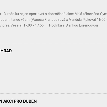
13. ročníku nejen sportovní a dobročinné akce Malá tělocvična Gym
derní tanec všem (Vanesa Francouzová a Vendula Pipková) 16.00 
(Andrea Veselá) 17.00 - 17.55 Hodinka s Blankou Lor
 17.30 – 17.55 Mix druming 18.00 – 18.55 Body
vou 19.00 – 19.55 Zatancuj si s TJ Alexis (Vanesa Dibelková, Krist
lsa casino ( Víťa Kučera ) V době od 14.30 hodin Vám bude k dispo
AHRAD
ÁN AKCÍ PRO DUBEN