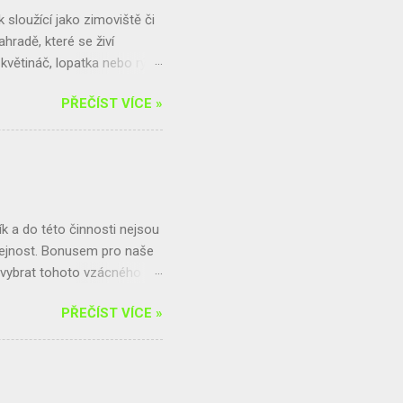
te už...
sloužící jako zimoviště či
hradě, které se živí
větináč, lopatka nebo rýč,
 ve vysoké trávě, poblíž
PŘEČÍST VÍCE »
trochu hrabanky. Jamku
chod. Celý domeček můžeme
odle tohoto postupu: Budeme
tináč vložíme do mělké jamky.
ětvemi, hromadou listí,
 a do této činnosti nejsou
řejnost. Bonusem pro naše
m vybrat tohoto vzácného
čně hrazenou z výtěžku ze
PŘEČÍST VÍCE »
4,25 kg . Tu tedy čeká
bírala 200,2 kg. Jelikož byl
na výlet. Celkově se vybralo
ejnosti, která se do sběru
ný box, kam lze hliník, ale i