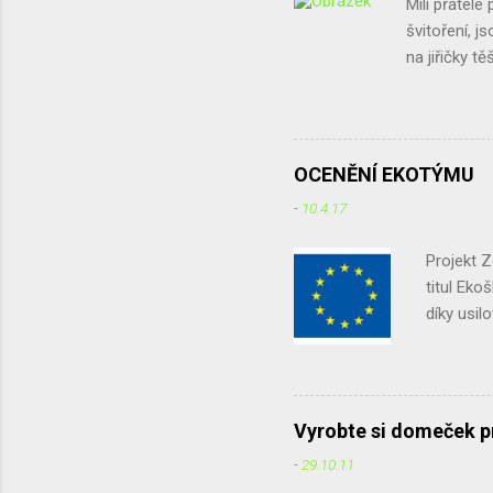
Milí přátelé 
švitoření, j
na jiřičky t
sice jiřičky
nedrží. Chtě
zkuste je vy
množství in
OCENĚNÍ EKOTÝMU
časopisu Pta
-
10.4.17
jak jim pomo
že podle vyj.
Projekt 
titul Eko
díky usil
podruhé. 
potravin,
domácnos
dotazník 
Vyrobte si domeček p
způsob je
-
29.10.11
původ ap