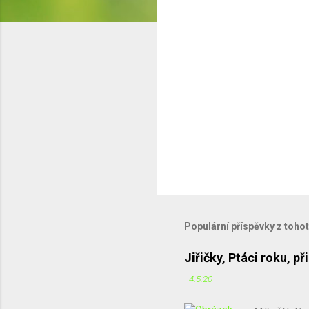
Populární příspěvky z toho
Jiřičky, Ptáci roku, 
-
4.5.20