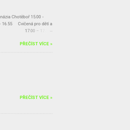
názia Chotěboř 15.00 -
- 16.55 Cvičená pro dětí a
encovou 17.00 – 17.30
balance s Radkou
PŘEČÍST VÍCE »
ýna Kohoutová) 20.00 –
zici horolezec...
PŘEČÍST VÍCE »