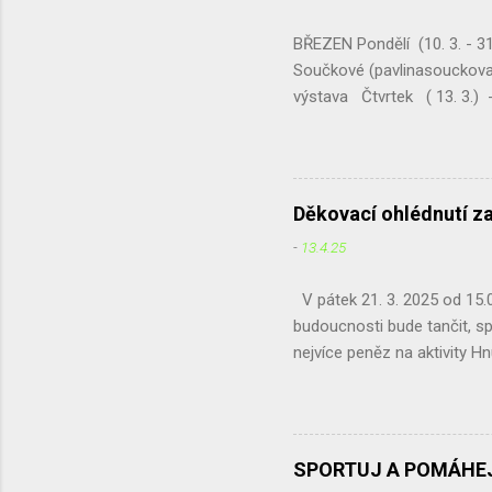
staré mob
BŘEZEN Pondělí (10. 3. - 31
Součkové (pavlinasouckova
výstava Čtvrtek ( 13. 3.) -
schůze ČSOP Chotěboř Pre
výtěžek naší největší akce 
pobavit a zároveň podpořit 
Pondělí (31. 3.) - Krajské
Děkovací ohlédnutí z
-
13.4.25
V pátek 21. 3. 2025 od 15.00
budoucnosti bude tančit, sp
nejvíce peněz na aktivity Hn
se naše zájmy protínají. Ne
Café jsme získali a odeslal
a pan školník, kteří ochotně
Děkujeme. Hlavními organizá
SPORTUJ A POMÁHEJ
pomlázek, malování na oblič