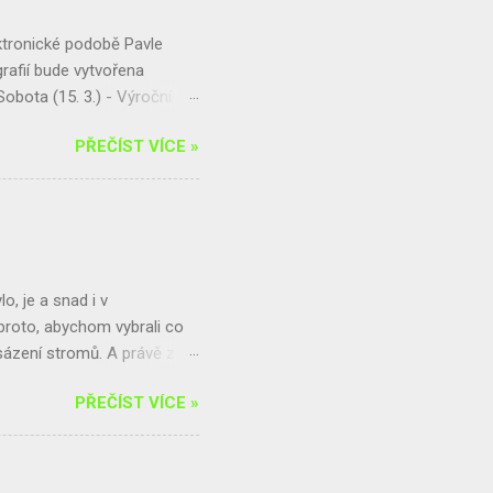
ektronické podobě Pavle
afií bude vytvořena
obota (15. 3.) - Výroční
rtuj a pomáhej! Finanční
PŘEČÍST VÍCE »
vu naší krajiny Přijď se
adší a starší kategorie
..
o, je a snad i v
proto, abychom vybrali co
e sázení stromů. A právě zde
ílen na férovku a Amnesty
PŘEČÍST VÍCE »
artnery jsou paní uklízečky
i nemohli organizovat.
í skupiny AI. Pletení
příprava turnaje