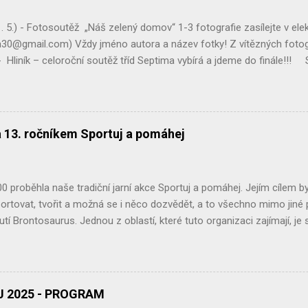
ily, baterie, nebo drobný ele...
. 5.) - Fotosoutěž „Náš zelený domov“ 1-3 fotografie zasílejte v el
30@gmail.com) Vždy jméno autora a název fotky! Z vítězných fotogr
 Hliník – celoroční soutěž tříd Septima vybírá a jdeme do finále!!! S
zentace celoroční činnosti Ekoklubu GCH Pátek (21. 3.) - Spo
pro veřejnost poputuje hnutí Brontosaurus na nákup stromků pro obno
dobrou věc! Pátek (21. 3.) - YPEF 2025 – oblastní kolo v Jihlavě – ml
 kolo Geologické olympiády – Muzeum Vysočiny Jihlava Držte palce! .
a 13. ročníkem Sportuj a pomáhej
 proběhla naše tradiční jarní akce Sportuj a pomáhej. Jejím cílem byl
ortovat, tvořit a možná se i něco dozvědět, a to všechno mimo jiné 
utí Brontosaurus. Jednou z oblastí, které tuto organizaci zajímají, j
ní proto překvapením, že spolupracujeme již potřetí. Za vstupné, z D
i 12 826 Kč. Děkujeme moc. Našimi dlouhodobými a velmi důležitými p
 připraví a zajistí, co je potřeba. Bez jejich podpory bychom tuto akc
tory jsou desítky členek a členů Ekoklubu Gymnázia Chotěboř a školn
 2025 - PROGRAM
ej, výroba jarních dárečků, stánek s problematikou palmového oleje, 