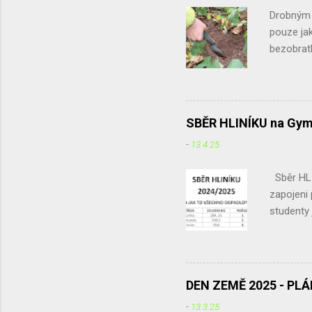
účelem zji
Drobným ž
pouze jak
bezobratl
listí, vě
vodních 
zakryjem
přikrýt v
SBĚR HLINÍKU na Gym
potřebova
-
13.4.25
Vnitřek z
kůrou... 
Sběr HLI
zapojeni
studenty 
odpadu ne
sběru. Le
v červnu 
rozdíl me
DEN ZEMĚ 2025 - PL
687,15 kg
-
13.3.25
hliníku u