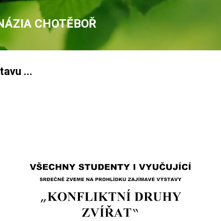
Přeskočit na hlavní obsah
NÁZIA CHOTĚBOŘ
avu ...