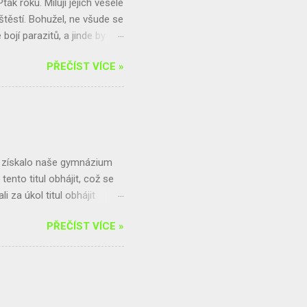
Pták roku. Miluji jejich veselé
 štěstí. Bohužel, ne všude se
bojí parazitů, a jinde by
 a jiřičkám prostě hnízda
PŘEČÍST VÍCE »
te-li s nimi problémy,
jsme pro vás připravili
řečtěte si speciál
ky informací, včetně toho,
k řešení. Dozvíte se také,
3 získalo naše gymnázium
tento titul obhájit, což se
 za úkol titul obhájit
Zodpovědné spotřeby
PŘEČÍST VÍCE »
u spotřeby potravin v
našeho gymnázia. Tento
jí na původ potravin a
n cena, nebo také kvalita,
ovat náš školní bufet, za