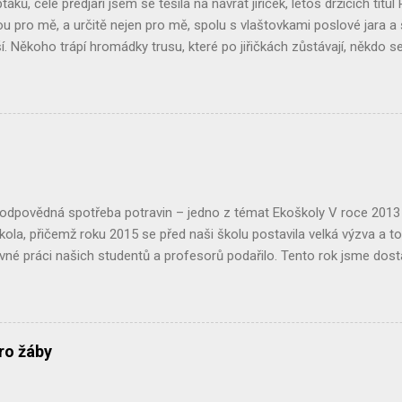
ptáků, celé předjaří jsem se těšila na návrat jiřiček, letos držících titul 
sou pro mě, a určitě nejen pro mě, spolu s vlaštovkami poslové jara a
ěší. Někoho trápí hromádky trusu, které po jiřičkách zůstávají, někdo se 
 chtěli, ale při rekonstrukci použili nové voduodpudivé barvy na fasádu
la bych vás poprosit: buďte k jiřičkám tolerantní, všímejte si jich a má
řešit, třeba i s našimi návody. Právě v rámci kampaně Pták roku 2020 
formací a budeme vděčni za jejich šíření. ČASOPIS PTÁK ROKU 2020 P
čí svět Pták roku 2020 - jiřička obecná , kde o jiřičkách zjistíte mra
ci! Kdo má s jiřičkami nějaké problémy, nalezne v časopise i návody 
..
Zodpovědná spotřeba potravin – jedno z témat Ekoškoly V roce 201
škola, přičemž roku 2015 se před naši školu postavila velká výzva a to 
ovné práci našich studentů a profesorů podařilo. Tento rok jsme dostali
Jedním z dílčích projektů, které nám mají toto umožnit, je projekt 
 do kterého jsme se s chutí pustili. Celý projekt jsme zahájili analýzo
tech prostřednictvím dotazníků, které jsme rozdali mezi studenty 
měl odhalit jaké potraviny a kde naše domácnosti nakupují, jestli dba
ro žáby
jich výroby. Zda nějaké potraviny upřednostňují, zda je rozhodující je
od. Po vyhodnocení této analýzy jsme se vydali prozkoumat a analyz