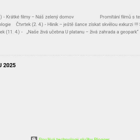
 4.) - Krátké filmy – Náš zelený domov Promítání filmů s te
logie Čtvrtek (2. 4.) - Hliník – ještě šance získat skvělou exkurzi !!
(11. 4.) - „Naše živá učebna U platanu – živá zahrada a geopark“
ahrady, živý plot p. dohled - Mgr. Eva Jirsová Třída – Septima Úterý (1
Vysočinou“ Úklid podél komunikace Chotěboř – Bílek, Tůně u Chotěboř
Pro třídu – Kvarta ...
 2025
Používá technologii služby Blogger