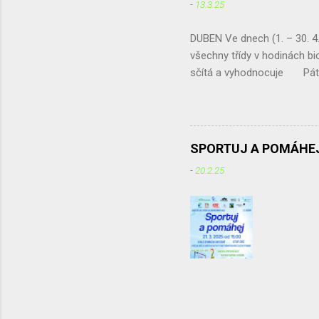
-
13.3.25
DUBEN Ve dnech (1. – 30.
všechny třídy v hodinách bio
sčítá a vyhodnocuje Pátek 
umísťování tabulek do živé z
exkurze - projekt „ Čistou 
Irena Žáková 
SPORTUJ A POMÁHEJ
-
20.2.25