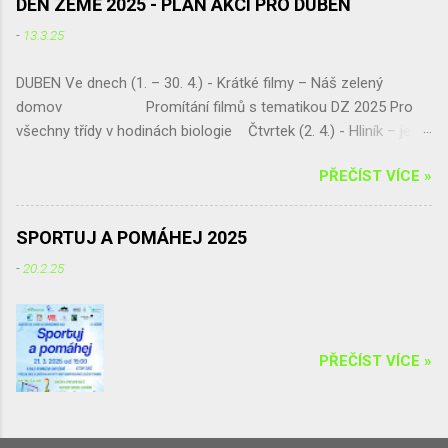
DEN ZEMĚ 2025 - PLÁN AKCÍ PRO DUBEN
-
13.3.25
DUBEN Ve dnech (1. – 30. 4.) - Krátké filmy – Náš zelený
domov Promítání filmů s tematikou DZ 2025 Pro
všechny třídy v hodinách biologie Čtvrtek (2. 4.) - Hliník – ještě
šance získat skvělou exkurzi !!! Septima vybírá!!! a pak jen
PŘEČÍST VÍCE »
sčítá a vyhodnocuje Pátek (11. 4.) - „Naše živá učebna U
platanu – živá zahrada a geopark“ Jarní úprava pozemku,
umísťování tabulek do živé zahrady, živý plot p. dohled - Mgr.
SPORTUJ A POMÁHEJ 2025
Eva Jirsová Třída – Septima Úterý (15. 4.) - Ekologická
-
20.2.25
exkurze - projekt „ Čistou Vysočinou“ Úklid podél komunikace
Chotěboř – Bílek, Tůně u Chotěboře a okolí p. dohled: Mgr.
Irena Žáková Pro třídu – Kvarta
...
PŘEČÍST VÍCE »