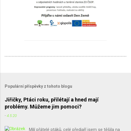
Populární příspěvky z tohoto blogu
Jiřičky, Ptáci roku, přilétají a hned mají
problémy. Můžeme jim pomoci?
-
4.5.20
Milí přátelé ptáků, celé předjaří jsem se těšila na