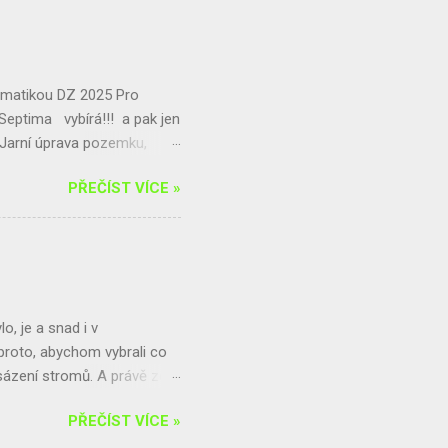
..
matikou DZ 2025 Pro
! Septima vybírá!!! a pak jen
 Jarní úprava pozemku,
5. 4.) - Ekologická
PŘEČÍST VÍCE »
e a okolí p. dohled: Mgr.
o, je a snad i v
proto, abychom vybrali co
e sázení stromů. A právě zde
ílen na férovku a Amnesty
PŘEČÍST VÍCE »
artnery jsou paní uklízečky