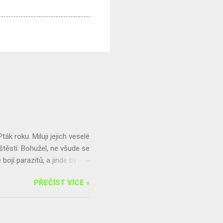
Pták roku. Miluji jejich veselé
 štěstí. Bohužel, ne všude se
bojí parazitů, a jinde by
 a jiřičkám prostě hnízda
PŘEČÍST VÍCE »
te-li s nimi problémy,
jsme pro vás připravili
řečtěte si speciál
ky informací, včetně toho,