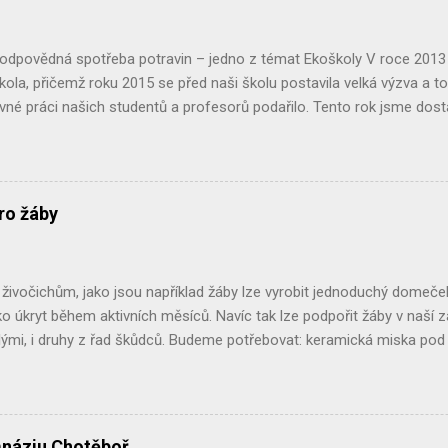
ci! Kdo má s jiřičkami nějaké problémy, nalezne v časopise i návody 
..
Zodpovědná spotřeba potravin – jedno z témat Ekoškoly V roce 201
škola, přičemž roku 2015 se před naši školu postavila velká výzva a to 
ovné práci našich studentů a profesorů podařilo. Tento rok jsme dostali
Jedním z dílčích projektů, které nám mají toto umožnit, je projekt 
 do kterého jsme se s chutí pustili. Celý projekt jsme zahájili analýzo
tech prostřednictvím dotazníků, které jsme rozdali mezi studenty 
měl odhalit jaké potraviny a kde naše domácnosti nakupují, jestli dba
ro žáby
jich výroby. Zda nějaké potraviny upřednostňují, zda je rozhodující je
od. Po vyhodnocení této analýzy jsme se vydali prozkoumat a analyz
stit, jaké druhy potravin se tu prodávají a jaké je jejich složení. Jistě js
ivočichům, jako jsou například žáby lze vyrobit jednoduchý domeček 
o úkryt během aktivních měsíců. Navíc tak lze podpořit žáby v naší za
ými, i druhy z řad škůdců. Budeme potřebovat: keramická miska pod k
tve či mulčovací kůru. Postup: Nejlépe někde v rohu zahrady, v keřích či
ploch nebo vlhkých stanovišť vykopeme menší jamku.Na dno lze dát 
e keramickou miskou, tak, aby malá odkrytá část fungovala jako v
ětvemi, listím či kůrou. Žabí domeček lze také vyrobit z květináče p
náziu Chotěboř