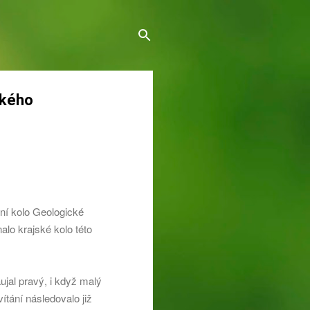
ského
sní kolo Geologické
lo krajské kolo této
jal pravý, i když malý
ítání následovalo již