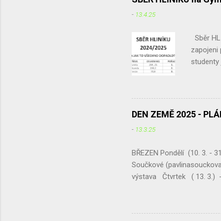
potřebova
-
13.4.25
Vnitřek z
kůrou... 
Sběr HLI
zapojeni
studenty 
odpadu ne
sběru. Le
v červnu 
rozdíl me
DEN ZEMĚ 2025 - PL
687,15 kg
-
13.3.25
hliníku u
staré mob
BŘEZEN Pondělí (10. 3. - 31
Součkové (pavlinasouckova
výstava Čtvrtek ( 13. 3.) -
schůze ČSOP Chotěboř Pre
výtěžek naší největší akce 
pobavit a zároveň podpořit 