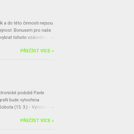
tináč vložíme do mělké jamky.
ětvemi, hromadou listí,
 a do této činnosti nejsou
řejnost. Bonusem pro naše
m vybrat tohoto vzácného
čně hrazenou z výtěžku ze
PŘEČÍST VÍCE »
4,25 kg . Tu tedy čeká
bírala 200,2 kg. Jelikož byl
na výlet. Celkově se vybralo
ejnosti, která se do sběru
ný box, kam lze hliník, ale i
ektronické podobě Pavle
afií bude vytvořena
obota (15. 3.) - Výroční
rtuj a pomáhej! Finanční
PŘEČÍST VÍCE »
vu naší krajiny Přijď se
adší a starší kategorie