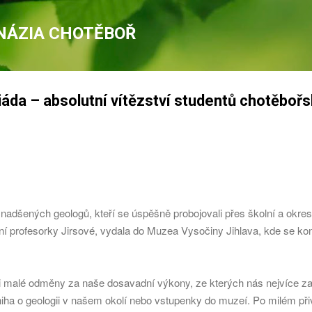
Přeskočit na hlavní obsah
NÁZIA CHOTĚBOŘ
áda – absolutní vítězství studentů chotěboř
nadšených geologů, kteří se úspěšně probojovali přes školní a okre
í profesorky Jirsové, vydala do Muzea Vysočiny Jihlava, kde se kona
 malé odměny za naše dosavadní výkony, ze kterých nás nejvíce zau
niha o geologii v našem okolí nebo vstupenky do muzeí. Po milém přiv