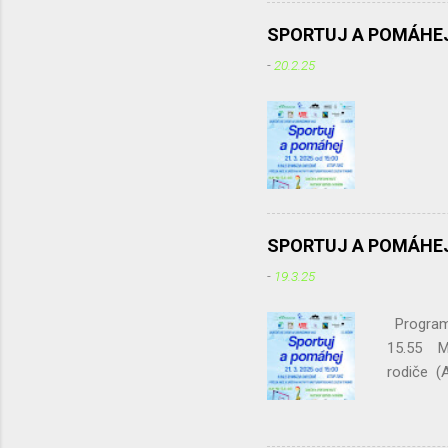
a pan školník, kteří ochotně
Děkujeme. Hlavními organizá
SPORTUJ A POMÁHEJ
pomlázek, malování na oblič
-
20.2.25
v přehazované...
SPORTUJ A POMÁHEJ
-
19.3.25
Program 
15.55 Mo
rodiče 
Tabata
Křivohla
20.55 Sa