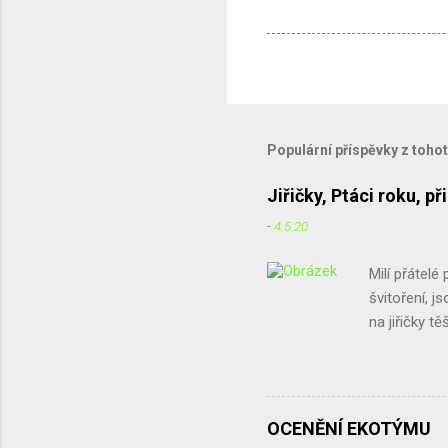
Populární příspěvky z toho
Jiřičky, Ptáci roku, 
-
4.5.20
Milí přátelé 
švitoření, j
na jiřičky t
sice jiřičky
nedrží. Chtě
zkuste je vy
množství in
OCENĚNÍ EKOTÝMU
časopisu Pta