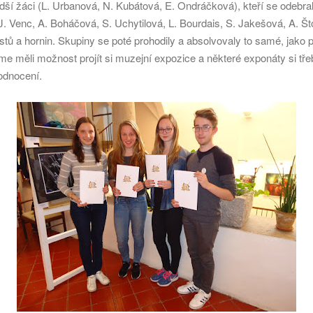
ší žáci (L. Urbanová, N. Kubátová, E. Ondráčková), kteří se odebrali
 J. Venc, A. Boháčová, S. Uchytilová, L. Bourdais, S. Jakešová, A. Što
stů a hornin. Skupiny se poté prohodily a absolvovaly to samé, jak
e měli možnost projít si muzejní expozice a některé exponáty si tře
odnocení.