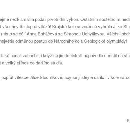
ejmě nezklamali a podali prvotřídní výkon. Ostatním soutěžícím ned
dit všechny tři stupně vítězů! Krajské kolo suverénně vyhrála Jitka S
tí místo se dělí Anna Boháčová se Simonou Uchytilovou. Všichni obdr
tě největší odměnou postup do Národního kola Geologické olympiády!
aké nedali zahanbit, i když se jim tentokrát nepovedlo umístit na stu
a velký přínos do dalšího studia.
popřát vítězce Jitce Stuchlíkové, aby se jí stejně dařilo i v kole nár
K