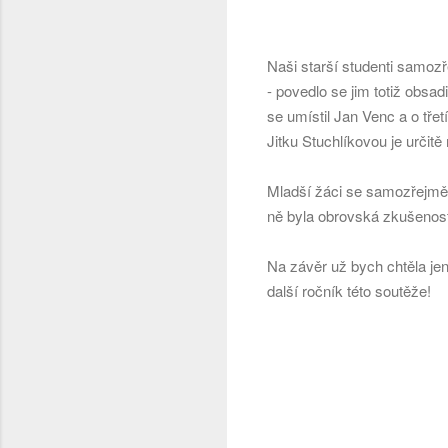
Naši starší studenti samozř
- povedlo se jim totiž obsa
se umístil Jan Venc a o tře
Jitku Stuchlíkovou je urči
Mladší žáci se samozřejmě t
ně byla obrovská zkušenost 
Na závěr už bych chtěla jen 
další ročník této soutěže!