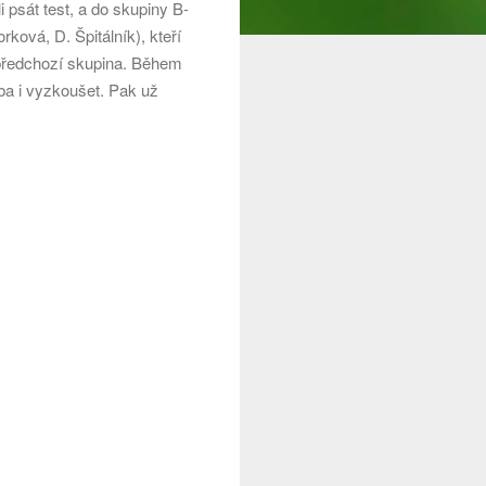
 psát test, a do skupiny B-
rková, D. Špitálník), kteří
o předchozí skupina. Během
ba i vyzkoušet. Pak už