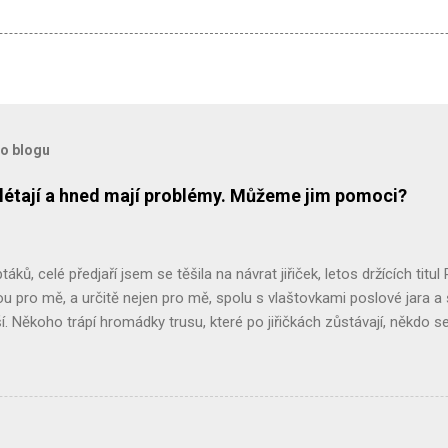
to blogu
přilétají a hned mají problémy. Můžeme jim pomoci?
ptáků, celé předjaří jsem se těšila na návrat jiřiček, letos držících titul 
sou pro mě, a určitě nejen pro mě, spolu s vlaštovkami poslové jara a
ěší. Někoho trápí hromádky trusu, které po jiřičkách zůstávají, někdo se 
 chtěli, ale při rekonstrukci použili nové voduodpudivé barvy na fasádu
la bych vás poprosit: buďte k jiřičkám tolerantní, všímejte si jich a má
řešit, třeba i s našimi návody. Právě v rámci kampaně Pták roku 2020 
formací a budeme vděčni za jejich šíření. ČASOPIS PTÁK ROKU 2020 P
čí svět Pták roku 2020 - jiřička obecná , kde o jiřičkách zjistíte mra