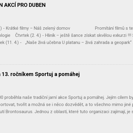
 kolo Geologické olympiády – Muzeum Vysočiny Jihlava Držte palce! .
ÁN AKCÍ PRO DUBEN
 4.) - Krátké filmy – Náš zelený domov Promítání filmů s te
logie Čtvrtek (2. 4.) - Hliník – ještě šance získat skvělou exkurzi !!
(11. 4.) - „Naše živá učebna U platanu – živá zahrada a geopark“
ahrady, živý plot p. dohled - Mgr. Eva Jirsová Třída – Septima Úterý (1
Vysočinou“ Úklid podél komunikace Chotěboř – Bílek, Tůně u Chotěboř
Pro třídu – Kvarta ...
a 13. ročníkem Sportuj a pomáhej
 proběhla naše tradiční jarní akce Sportuj a pomáhej. Jejím cílem byl
ortovat, tvořit a možná se i něco dozvědět, a to všechno mimo jiné 
utí Brontosaurus. Jednou z oblastí, které tuto organizaci zajímají, j
ní proto překvapením, že spolupracujeme již potřetí. Za vstupné, z D
i 12 826 Kč. Děkujeme moc. Našimi dlouhodobými a velmi důležitými p