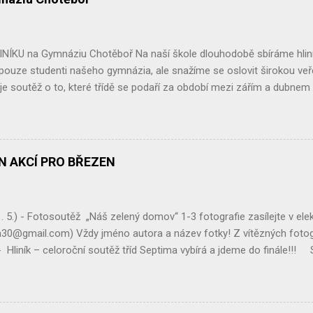
t : květináč, lopatku nebo rýč, listí, větve nebo kůru na přikrytí. Kvě
 části vyplníme hlínou, hrabankou, listím... Květináč opět přikryjeme v
I my jsme takovéto úkryty na naší zahradě vyt...
NÍKU na Gymnáziu Chotěboř Na naší škole dlouhodobě sbíráme hliník
 pouze studenti našeho gymnázia, ale snažíme se oslovit širokou ve
je soutěž o to, které třídě se podaří za období mezi zářím a dubne
jvíce. Vítězná třída si potom může vybrat libovolnou exkurzi, částe
tos zvítězila třída kvinta , které se podařilo nasbírat neskutečných 20
zasloužený výlet. Na druhém místě se umístila třída sekunda, která nas
zi těmito třídami opravdu malý, i třída sekunda se za odměnu podívá 
ÁN AKCÍ PRO BŘEZEN
 hliníku, což je skvělé a jsme za to moc rádi. Velké díky patří také veř
ž tradičně zapojuje a doufáme, že v tom bude pokračovat i nadále. Sběr
ily, baterie, nebo drobný ele...
. 5.) - Fotosoutěž „Náš zelený domov“ 1-3 fotografie zasílejte v el
30@gmail.com) Vždy jméno autora a název fotky! Z vítězných fotogr
 Hliník – celoroční soutěž tříd Septima vybírá a jdeme do finále!!! S
zentace celoroční činnosti Ekoklubu GCH Pátek (21. 3.) - Spo
pro veřejnost poputuje hnutí Brontosaurus na nákup stromků pro obno
dobrou věc! Pátek (21. 3.) - YPEF 2025 – oblastní kolo v Jihlavě – ml