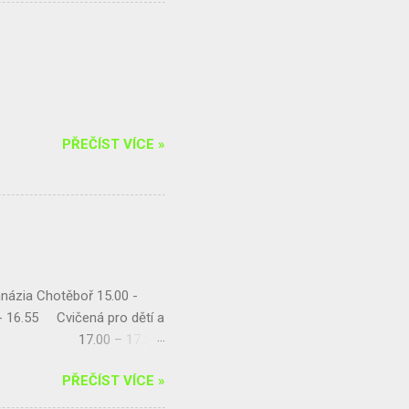
i nemohli organizovat.
í skupiny AI. Pletení
příprava turnaje
PŘEČÍST VÍCE »
názia Chotěboř 15.00 -
- 16.55 Cvičená pro dětí a
encovou 17.00 – 17.30
balance s Radkou
PŘEČÍST VÍCE »
ýna Kohoutová) 20.00 –
zici horolezec...