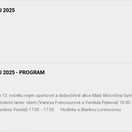
 připraví a zajistí, co je potřeba. Bez jejich podpory bychom tuto akc
tory jsou desítky členek a členů Ekoklubu Gymnázia Chotěboř a školn
 2025
ej, výroba jarních dárečků, stánek s problematikou palmového oleje, 
 2025 - PROGRAM
13. ročníku nejen sportovní a dobročinné akce Malá tělocvična Gym
derní tanec všem (Vanesa Francouzová a Vendula Pipková) 16.00 
(Andrea Veselá) 17.00 - 17.55 Hodinka s Blankou Lor
 17.30 – 17.55 Mix druming 18.00 – 18.55 Body
vou 19.00 – 19.55 Zatancuj si s TJ Alexis (Vanesa Dibelková, Krist
lsa casino ( Víťa Kučera ) V době od 14.30 hodin Vám bude k dispo