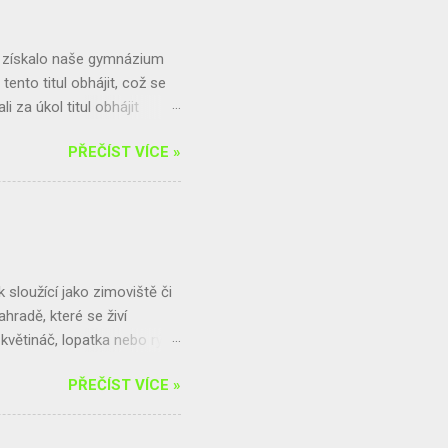
k řešení. Dozvíte se také,
3 získalo naše gymnázium
tento titul obhájit, což se
 za úkol titul obhájit
Zodpovědné spotřeby
PŘEČÍST VÍCE »
u spotřeby potravin v
našeho gymnázia. Tento
jí na původ potravin a
n cena, nebo také kvalita,
ovat náš školní bufet, za
te už...
sloužící jako zimoviště či
hradě, které se živí
větináč, lopatka nebo rýč,
 ve vysoké trávě, poblíž
PŘEČÍST VÍCE »
trochu hrabanky. Jamku
chod. Celý domeček můžeme
odle tohoto postupu: Budeme