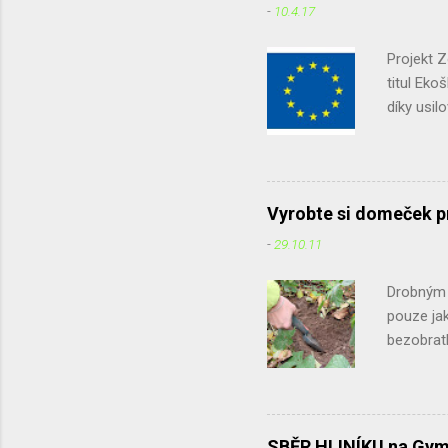
-
10.4.17
jak jim pomo
že podle vyj.
Projekt 
titul Eko
díky usil
podruhé. 
potravin,
domácnos
dotazník 
Vyrobte si domeček p
způsob je
-
29.10.11
původ ap
účelem zji
Drobným ž
pouze jak
bezobratl
listí, vě
vodních 
zakryjem
přikrýt v
SBĚR HLINÍKU na Gym