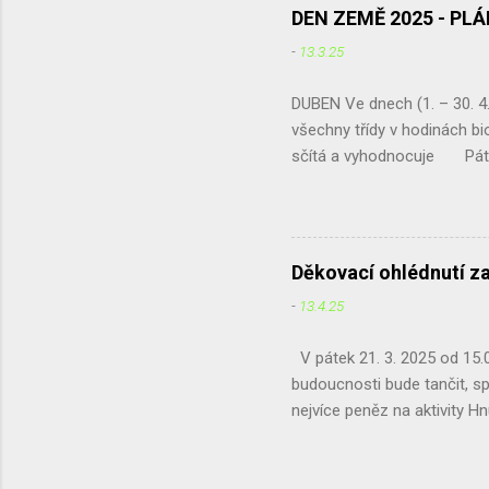
Pondělí (31. 3.) - Krajské
DEN ZEMĚ 2025 - PL
-
13.3.25
DUBEN Ve dnech (1. – 30.
všechny třídy v hodinách bio
sčítá a vyhodnocuje Pátek 
umísťování tabulek do živé z
exkurze - projekt „ Čistou 
Irena Žáková 
Děkovací ohlédnutí z
-
13.4.25
V pátek 21. 3. 2025 od 15.00
budoucnosti bude tančit, sp
nejvíce peněz na aktivity Hn
se naše zájmy protínají. Ne
Café jsme získali a odeslal