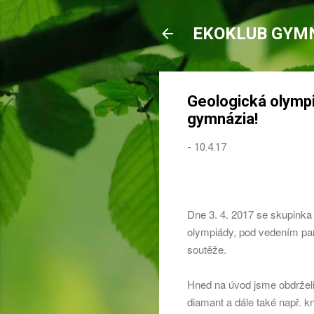
EKOKLUB GYM
Geologická olympi
gymnázia!
-
10.4.17
Dne 3. 4. 2017 se skupinka 
olympiády, pod vedením pan
soutěže.
Hned na úvod jsme obdrželi
diamant a dále také např. k