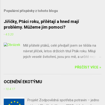
Populární příspěvky z tohoto blogu
Jiřičky, Ptáci roku, přilétají a hned mají
problémy. Můžeme jim pomoci?
-
4.5.20
Milí přátelé ptáků, celé předjaří jsem se těšila na
návrat jiřiček, letos držících titul Pták roku. Miluji
jejich veselé švitoření, jsou pro mě, a určitě nejen
pro mě, spolu s vlaštovkami poslové jara a štěstí.
PŘEČÍST VÍCE »
Bohužel, ne všude se na jiřičky těší. Někoho trápí
hromádky trusu, které po jiřičkách zůstávají, někdo
se bojí parazitů, a jinde by sice jiřičky chtěli, ale při
OCENĚNÍ EKOTÝMU
rekonstrukci použili nové voduodpudivé barvy na
-
10.4.17
fasádu a jiřičkám prostě hnízda nedrží. Chtěla
bych vás poprosit: buďte k jiřičkám tolerantní,
Projekt Zodpovědná spotřeba potravin – jedno
všímejte si jich a máte-li s nimi problémy, zkuste je