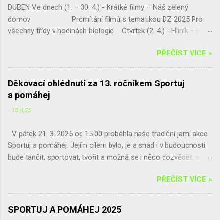
doufáme, že v tom bude pokračovat i nadále.
DUBEN Ve dnech (1. – 30. 4.) - Krátké filmy – Náš zelený
zároveň podpořit dobrou věc! Pátek (21. 3.) - YPEF 2025 –
Sběrný box, kam lze hliník, ale i staré mobily,
domov Promítání filmů s tematikou DZ 2025 Pro
oblastní kolo v Jihlavě – mladší a starší kategorie Pondělí (31.
baterie, nebo drobný ele...
všechny třídy v hodinách biologie Čtvrtek (2. 4.) - Hliník – ještě
3.) - Krajské kolo Geologické olympiády – Muzeum Vysočiny
šance získat skvělou exkurzi !!! Septima vybírá!!! a pak jen
Jihlava Držte palce! ...
PŘEČÍST VÍCE »
sčítá a vyhodnocuje Pátek (11. 4.) - „Naše živá učebna U
platanu – živá zahrada a geopark“ Jarní úprava pozemku,
umísťování tabulek do živé zahrady, živý plot p. dohled - Mgr.
Děkovací ohlédnutí za 13. ročníkem Sportuj
Eva Jirsová Třída – Septima Úterý (15. 4.) - Ekologická
a pomáhej
exkurze - projekt „ Čistou Vysočinou“ Úklid podél komunikace
-
13.4.25
Chotěboř – Bílek, Tůně u Chotěboře a okolí p. dohled: Mgr.
Irena Žáková Pro třídu – Kvarta
V pátek 21. 3. 2025 od 15.00 proběhla naše tradiční jarní akce
...
Sportuj a pomáhej. Jejím cílem bylo, je a snad i v budoucnosti
bude tančit, sportovat, tvořit a možná se i něco dozvědět, a to
všechno mimo jiné proto, abychom vybrali co nejvíce peněz na
PŘEČÍST VÍCE »
aktivity Hnutí Brontosaurus. Jednou z oblastí, které tuto
organizaci zajímají, je sázení stromů. A právě zde se naše
zájmy protínají. Není proto překvapením, že spolupracujeme již
SPORTUJ A POMÁHEJ 2025
potřetí. Za vstupné, z Dílen na férovku a Amnesty Café jsme