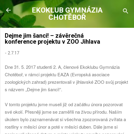
Přeskočit na hlavní obsah
EKOKLUB GYMNÁZIA
CHOTĚBOŘ
Dejme jim šanci! – závěrečná
konference projektu v ZOO Jihlava
-
2.7.17
Dne 31. 5. 2017 studenti 2. A, členové Ekoklubu Gymnázia
Chotěboř, v rámci projektu EAZA (Evropská asociace
zoologických zahrad) prezentovali v jihlavské ZOO svůj projekt
s názvem „Dejme jim šanci!“.
V tomto projektu jsme museli již od začátku února pozorovat
své okolí. Přesněji jsme se zaměřili na živou přírodu. Naším
úkolem bylo zaznamenávat si všechna zpozorovaná zvířata a
rostliny v měsíci únor a poté v měsíci duben. Dále jsme si