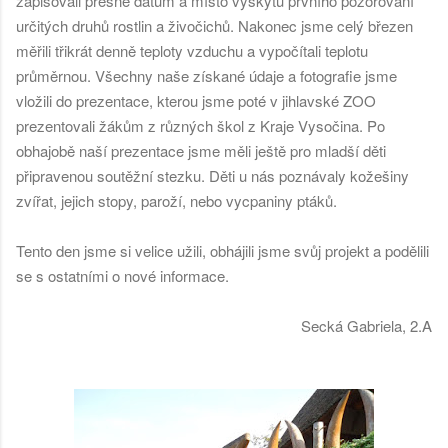
zapisovali přesné datum a místo výskytu prvního pozorování
určitých druhů rostlin a živočichů. Nakonec jsme celý březen
měřili třikrát denně teploty vzduchu a vypočítali teplotu
průměrnou. Všechny naše získané údaje a fotografie jsme
vložili do prezentace, kterou jsme poté v jihlavské ZOO
prezentovali žákům z různých škol z Kraje Vysočina. Po
obhajobě naší prezentace jsme měli ještě pro mladší děti
připravenou soutěžní stezku. Děti u nás poznávaly kožešiny
zvířat, jejich stopy, paroží, nebo vycpaniny ptáků.
Tento den jsme si velice užili, obhájili jsme svůj projekt a podělili
se s ostatními o nové informace.
Secká Gabriela, 2.A