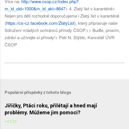
Více na:
http://www.csop.cz/index.php?
m_id_old=1000&m_id_akt=8647
> 4. Zlatý list v karanténě
>
Nejen pro děti rozhodně doporučujeme i Zlatý list v karanténě
(
https://cs-cz.facebook.com/ZlatyList
), který připravuje naše
Sdružení mladých ochránců přírody ČSOP.
>
> Buďte, prosím,
zdrávi a užívejte si přírody!
> Petr N. Stýblo, Kancelář ÚVR
ČSOP
Populární příspěvky z tohoto blogu
Jiřičky, Ptáci roku, přilétají a hned mají
problémy. Můžeme jim pomoci?
-
4.5.20