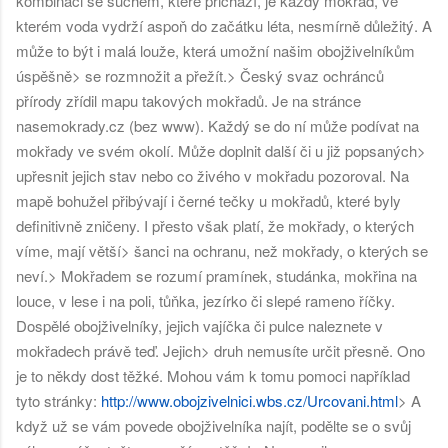
kombinaci se suchem, které přichází, je každý mokřad, ve
kterém voda vydrží aspoň do začátku léta, nesmírně důležitý. A
může to být i malá louže, která umožní našim obojživelníkům
úspěšně
> se rozmnožit a přežít.
> Český svaz ochránců
přírody zřídil mapu takových mokřadů. Je na stránce
nasemokrady.cz (bez www). Každý se do ní může podívat na
mokřady ve svém okolí. Může doplnit další či u již popsaných
>
upřesnit jejich stav nebo co živého v mokřadu pozoroval. Na
mapě bohužel přibývají i černé tečky u mokřadů, které byly
definitivně zničeny. I přesto však platí, že mokřady, o kterých
víme, mají větší
> šanci na ochranu, než mokřady, o kterých se
neví.
> Mokřadem se rozumí pramínek, studánka, mokřina na
louce, v lese i na poli, tůňka, jezírko či slepé rameno říčky.
Dospělé obojživelníky, jejich vajíčka či pulce naleznete v
mokřadech právě teď. Jejich
> druh nemusíte určit přesně. Ono
je to někdy dost těžké. Mohou vám k tomu pomoci například
tyto stránky:
http://www.obojzivelnici.wbs.cz/Urcovani.html
> A
když už se vám povede obojživelníka najít, podělte se o svůj