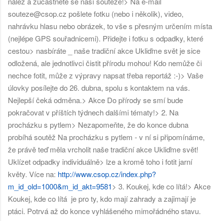
nález a zúčastněte se naší soutěže!
> Na e-mail
souteze@csop.cz pošlete fotku (nebo i několik), video,
nahrávku hlasu nebo obrázek, to vše s přesným určením místa
(nejlépe GPS souřadnicemi). Přidejte i fotku s odpadky, které
cestou
> nasbíráte _ naše tradiční akce Ukliďme svět je sice
odložená, ale jednotlivci čistit přírodu mohou! Kdo nemůže či
nechce fotit, může z výpravy napsat třeba reportáž :-)
> Vaše
úlovky posílejte do 26. dubna, spolu s kontaktem na vás.
Nejlepší čeká odměna.
> Akce Do přírody se smí bude
pokračovat v příštích týdnech dalšími tématy!
> 2. Na
procházku s pytlem
> Nezapomeňte, že do konce dubna
probíhá soutěž Na procházku s pytlem - v ní si připomínáme,
že právě teď měla vrcholit naše tradiční akce Ukliďme svět!
Uklízet odpadky individuálně
> lze a kromě toho i fotit jarní
květy. Více na:
http://www.csop.cz/index.php?
m_id_old=1000&m_id_akt=9581
> 3. Koukej, kde co lítá!
> Akce
Koukej, kde co lítá je pro ty, kdo mají zahrady a zajimají je
ptáci. Potrvá až do konce vyhlášeného mimořádného stavu.