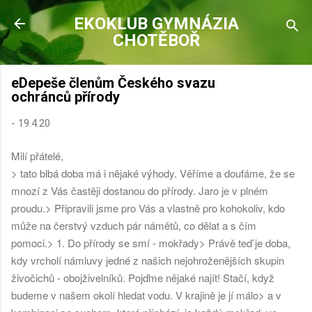
Přeskočit na hlavní obsah
EKOKLUB GYMNÁZIA
CHOTĚBOŘ
eDepeše členům Českého svazu
ochránců přírody
-
19.4.20
Milí přátelé,
> tato blbá doba má i nějaké výhody. Věříme a doufáme, že se
mnozí z Vás častěji dostanou do přírody. Jaro je v plném
proudu.
> Připravili jsme pro Vás a vlastně pro kohokoliv, kdo
může na čerstvý vzduch pár námětů, co dělat a s čím
pomoci.
> 1. Do přírody se smí - mokřady
> Právě teď je doba,
kdy vrcholí námluvy jedné z našich nejohroženějších skupin
živočichů - obojživelníků. Pojďme nějaké najít! Stačí, když
budeme v našem okolí hledat vodu. V krajině je jí málo
> a v