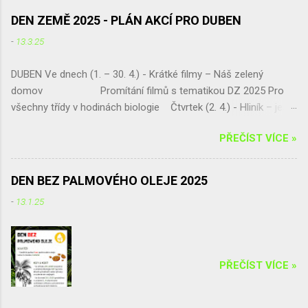
DEN ZEMĚ 2025 - PLÁN AKCÍ PRO DUBEN
-
13.3.25
DUBEN Ve dnech (1. – 30. 4.) - Krátké filmy – Náš zelený
domov Promítání filmů s tematikou DZ 2025 Pro
všechny třídy v hodinách biologie Čtvrtek (2. 4.) - Hliník – ještě
šance získat skvělou exkurzi !!! Septima vybírá!!! a pak jen
PŘEČÍST VÍCE »
sčítá a vyhodnocuje Pátek (11. 4.) - „Naše živá učebna U
platanu – živá zahrada a geopark“ Jarní úprava pozemku,
umísťování tabulek do živé zahrady, živý plot p. dohled - Mgr.
DEN BEZ PALMOVÉHO OLEJE 2025
Eva Jirsová Třída – Septima Úterý (15. 4.) - Ekologická
-
13.1.25
exkurze - projekt „ Čistou Vysočinou“ Úklid podél komunikace
Chotěboř – Bílek, Tůně u Chotěboře a okolí p. dohled: Mgr.
Irena Žáková Pro třídu – Kvarta
...
PŘEČÍST VÍCE »