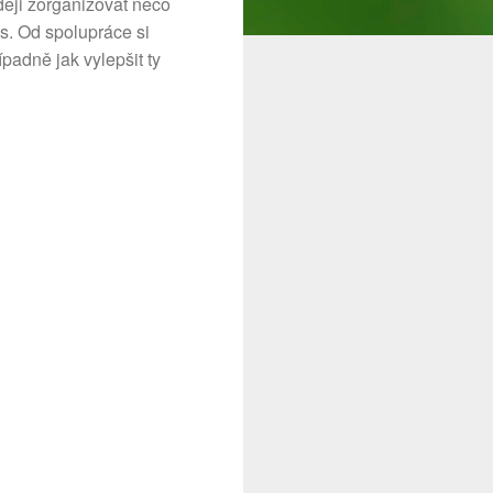
ději zorganizovat něco
ás. Od spolupráce si
padně jak vylepšit ty