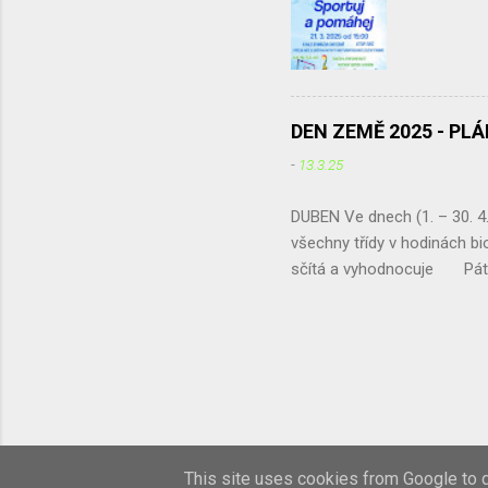
DEN ZEMĚ 2025 - PL
-
13.3.25
DUBEN Ve dnech (1. – 30.
všechny třídy v hodinách bio
sčítá a vyhodnocuje Pátek 
umísťování tabulek do živé z
exkurze - projekt „ Čistou 
Irena Žáková 
This site uses cookies from Google to de