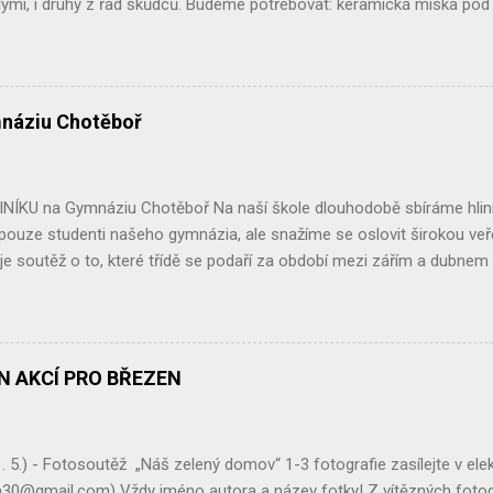
ými, i druhy z řad škůdců. Budeme potřebovat: keramická miska pod k
tve či mulčovací kůru. Postup: Nejlépe někde v rohu zahrady, v keřích či
ploch nebo vlhkých stanovišť vykopeme menší jamku.Na dno lze dát 
e keramickou miskou, tak, aby malá odkrytá část fungovala jako v
ětvemi, listím či kůrou. Žabí domeček lze také vyrobit z květináče p
náziu Chotěboř
t : květináč, lopatku nebo rýč, listí, větve nebo kůru na přikrytí. Kvě
 části vyplníme hlínou, hrabankou, listím... Květináč opět přikryjeme v
I my jsme takovéto úkryty na naší zahradě vyt...
NÍKU na Gymnáziu Chotěboř Na naší škole dlouhodobě sbíráme hliník
 pouze studenti našeho gymnázia, ale snažíme se oslovit širokou ve
je soutěž o to, které třídě se podaří za období mezi zářím a dubne
jvíce. Vítězná třída si potom může vybrat libovolnou exkurzi, částe
tos zvítězila třída kvinta , které se podařilo nasbírat neskutečných 20
zasloužený výlet. Na druhém místě se umístila třída sekunda, která nas
zi těmito třídami opravdu malý, i třída sekunda se za odměnu podívá 
ÁN AKCÍ PRO BŘEZEN
 hliníku, což je skvělé a jsme za to moc rádi. Velké díky patří také veř
ž tradičně zapojuje a doufáme, že v tom bude pokračovat i nadále. Sběr
ily, baterie, nebo drobný ele...
. 5.) - Fotosoutěž „Náš zelený domov“ 1-3 fotografie zasílejte v el
30@gmail.com) Vždy jméno autora a název fotky! Z vítězných fotogr