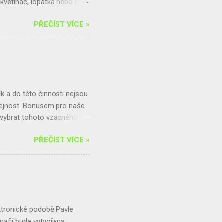
větináč, lopatka nebo rýč,
 ve vysoké trávě, poblíž
PŘEČÍST VÍCE »
trochu hrabanky. Jamku
chod. Celý domeček můžeme
odle tohoto postupu: Budeme
tináč vložíme do mělké jamky.
ětvemi, hromadou listí,
 a do této činnosti nejsou
řejnost. Bonusem pro naše
m vybrat tohoto vzácného
čně hrazenou z výtěžku ze
PŘEČÍST VÍCE »
4,25 kg . Tu tedy čeká
bírala 200,2 kg. Jelikož byl
na výlet. Celkově se vybralo
ejnosti, která se do sběru
ný box, kam lze hliník, ale i
ektronické podobě Pavle
afií bude vytvořena