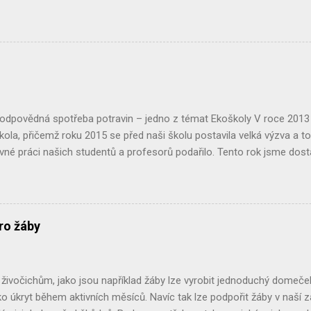
 chtěli, ale při rekonstrukci použili nové voduodpudivé barvy na fasádu
la bych vás poprosit: buďte k jiřičkám tolerantní, všímejte si jich a má
řešit, třeba i s našimi návody. Právě v rámci kampaně Pták roku 2020 
formací a budeme vděčni za jejich šíření. ČASOPIS PTÁK ROKU 2020 P
čí svět Pták roku 2020 - jiřička obecná , kde o jiřičkách zjistíte mra
ci! Kdo má s jiřičkami nějaké problémy, nalezne v časopise i návody 
..
Zodpovědná spotřeba potravin – jedno z témat Ekoškoly V roce 201
škola, přičemž roku 2015 se před naši školu postavila velká výzva a to 
ovné práci našich studentů a profesorů podařilo. Tento rok jsme dostali
Jedním z dílčích projektů, které nám mají toto umožnit, je projekt 
 do kterého jsme se s chutí pustili. Celý projekt jsme zahájili analýzo
tech prostřednictvím dotazníků, které jsme rozdali mezi studenty 
měl odhalit jaké potraviny a kde naše domácnosti nakupují, jestli dba
ro žáby
jich výroby. Zda nějaké potraviny upřednostňují, zda je rozhodující je
od. Po vyhodnocení této analýzy jsme se vydali prozkoumat a analyz
stit, jaké druhy potravin se tu prodávají a jaké je jejich složení. Jistě js
ivočichům, jako jsou například žáby lze vyrobit jednoduchý domeček 
o úkryt během aktivních měsíců. Navíc tak lze podpořit žáby v naší za