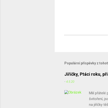
Populární příspěvky z toho
Jiřičky, Ptáci roku, 
-
4.5.20
Milí přátelé 
švitoření, j
na jiřičky t