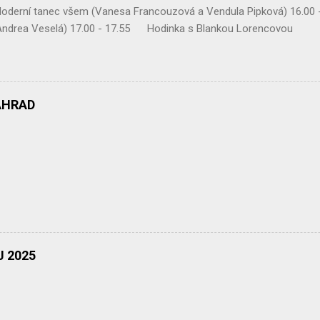
derní tanec všem (Vanesa Francouzová a Vendula Pipková) 16.00 
(Andrea Veselá) 17.00 - 17.55 Hodinka s Blankou Lor
 17.30 – 17.55 Mix druming 18.00 – 18.55 Body
vou 19.00 – 19.55 Zatancuj si s TJ Alexis (Vanesa Dibelková, Krist
lsa casino ( Víťa Kučera ) V době od 14.30 hodin Vám bude k dispo
AHRAD
 2025