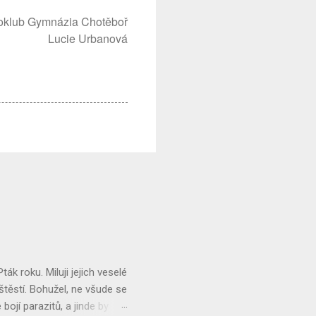
oklub Gymnázia Chotěboř
Lucie Urbanová
Pták roku. Miluji jejich veselé
 štěstí. Bohužel, ne všude se
bojí parazitů, a jinde by