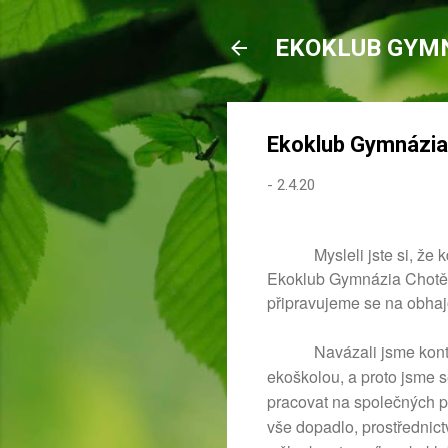
EKOKLUB GYM
Ekoklub Gymnázia 
-
2.4.20
Mysleli jste si, ž
Ekoklub Gymnázia Chotěb
připravujeme se na obhaj
Navázali jsme kont
ekoškolou, a proto jsme s
pracovat na společných p
vše dopadlo, prostřednic