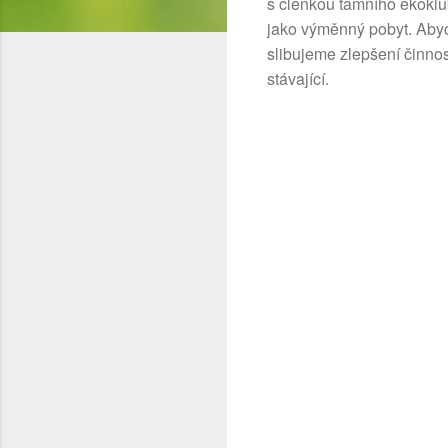
s členkou tamního ekoklu
jako výměnný pobyt. Abych
slibujeme zlepšení činnos
stávající.