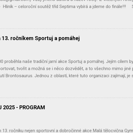
 Hliník – celoroční soutěž tříd Septima vybírá a jdeme do finále!!! S
zentace celoroční činnosti Ekoklubu GCH Pátek (21. 3.) - Spo
pro veřejnost poputuje hnutí Brontosaurus na nákup stromků pro obno
dobrou věc! Pátek (21. 3.) - YPEF 2025 – oblastní kolo v Jihlavě – ml
 kolo Geologické olympiády – Muzeum Vysočiny Jihlava Držte palce! .
a 13. ročníkem Sportuj a pomáhej
 proběhla naše tradiční jarní akce Sportuj a pomáhej. Jejím cílem byl
ortovat, tvořit a možná se i něco dozvědět, a to všechno mimo jiné 
utí Brontosaurus. Jednou z oblastí, které tuto organizaci zajímají, j
ní proto překvapením, že spolupracujeme již potřetí. Za vstupné, z D
i 12 826 Kč. Děkujeme moc. Našimi dlouhodobými a velmi důležitými p
 připraví a zajistí, co je potřeba. Bez jejich podpory bychom tuto akc
tory jsou desítky členek a členů Ekoklubu Gymnázia Chotěboř a školn
 2025 - PROGRAM
ej, výroba jarních dárečků, stánek s problematikou palmového oleje, 
13. ročníku nejen sportovní a dobročinné akce Malá tělocvična Gym