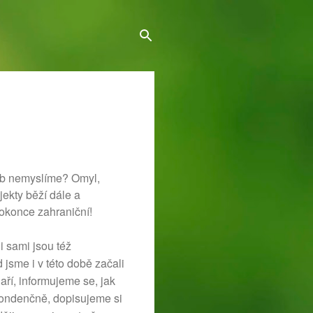
klub nemyslíme? Omyl,
ekty běží dále a
Dokonce zahraniční!
i sami jsou též
 jsme i v této době začali
ří, informujeme se, jak
pondenčně, dopisujeme si