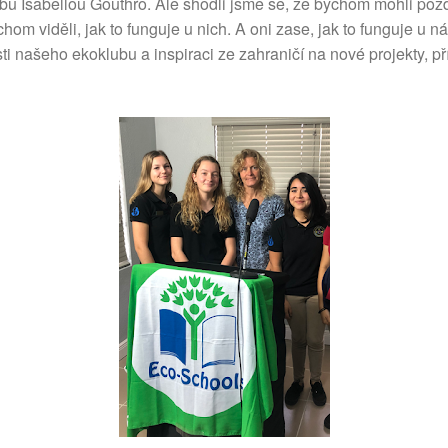
bu Isabellou Gouthro. Ale shodli jsme se, že bychom mohli poz
om viděli, jak to funguje u nich. A oni zase, jak to funguje u n
ti našeho ekoklubu a inspiraci ze zahraničí na nové projekty, pří