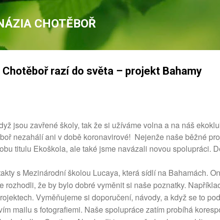
Přeskočit na hlavní obsah
NÁZIA CHOTĚBOŘ
Chotěboř razí do světa – projekt Bahamy
e když jsou zavřené školy, tak že si užíváme volna a na náš eko
oř nezahálí ani v době koronavirové!
Nejenže naše běžné proj
obu titulu Ekoškola, ale také jsme navázali novou spolupráci. 
akty s Mezinárodní školou Lucaya, která sídlí na Bahamách. On
e rozhodli, že by bylo dobré vyměnit si naše poznatky. Například
rojektech. Vyměňujeme si doporučení, návody, a když se to poda
tvím mailu s fotografiemi. Naše spolupráce zatím probíhá kores