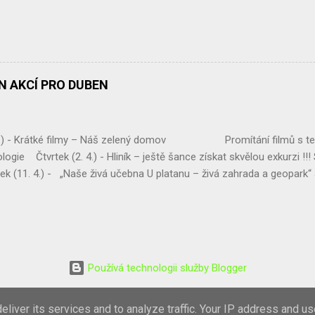
ÁN AKCÍ PRO DUBEN
 4.) - Krátké filmy – Náš zelený domov Promítání filmů s te
logie Čtvrtek (2. 4.) - Hliník – ještě šance získat skvělou exkurzi !!
(11. 4.) - „Naše živá učebna U platanu – živá zahrada a geopark“
ahrady, živý plot p. dohled - Mgr. Eva Jirsová Třída – Septima Úterý (1
Vysočinou“ Úklid podél komunikace Chotěboř – Bílek, Tůně u Chotěboř
Pro třídu – Kvarta ...
Používá technologii služby Blogger
Obrázky motivu vytvořil(a)
konradlew
liver its services and to analyze traffic. Your IP address and u