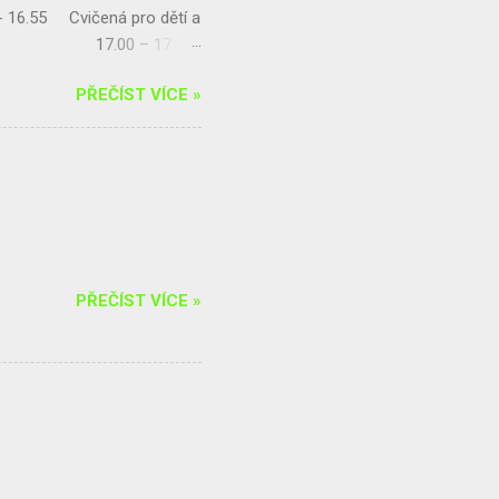
- 16.55 Cvičená pro dětí a
encovou 17.00 – 17.30
balance s Radkou
PŘEČÍST VÍCE »
ýna Kohoutová) 20.00 –
zici horolezec...
PŘEČÍST VÍCE »