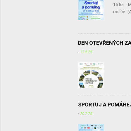
15.55 Mo
rodiče 
Tabata
Křivohla
20.55 Sa
DEN OTEVŘENÝCH Z
-
17.5.25
SPORTUJ A POMÁHEJ
-
20.2.25