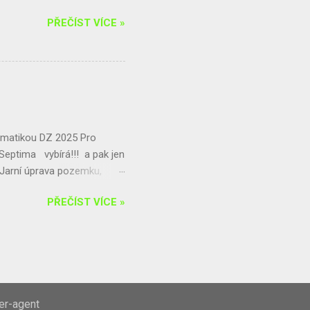
PŘEČÍST VÍCE »
matikou DZ 2025 Pro
! Septima vybírá!!! a pak jen
 Jarní úprava pozemku,
5. 4.) - Ekologická
PŘEČÍST VÍCE »
e a okolí p. dohled: Mgr.
ser-agent