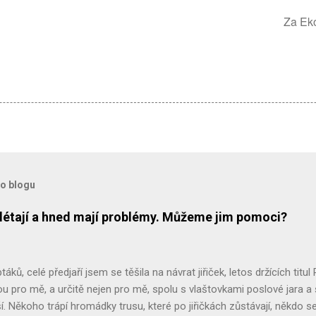
Za Ek
to blogu
přilétají a hned mají problémy. Můžeme jim pomoci?
ptáků, celé předjaří jsem se těšila na návrat jiřiček, letos držících titul 
sou pro mě, a určitě nejen pro mě, spolu s vlaštovkami poslové jara a
ěší. Někoho trápí hromádky trusu, které po jiřičkách zůstávají, někdo se 