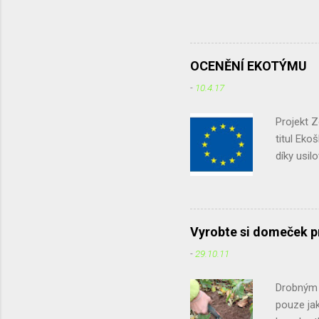
sice jiřičky
nedrží. Chtě
zkuste je vy
množství in
OCENĚNÍ EKOTÝMU
časopisu Pta
-
10.4.17
jak jim pomo
že podle vyj.
Projekt 
titul Eko
díky usil
podruhé. 
potravin,
domácnos
dotazník 
Vyrobte si domeček p
způsob je
-
29.10.11
původ ap
účelem zji
Drobným ž
pouze jak