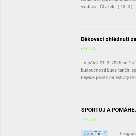
výstava Čtvrtek ( 13. 3.) -
schůze ČSOP Chotěboř Pre
výtěžek naší největší akce 
pobavit a zároveň podpořit 
Pondělí (31. 3.) - Krajské
Děkovací ohlédnutí z
-
13.4.25
V pátek 21. 3. 2025 od 15.00
budoucnosti bude tančit, sp
nejvíce peněz na aktivity Hn
se naše zájmy protínají. Ne
Café jsme získali a odeslal
a pan školník, kteří ochotně
Děkujeme. Hlavními organizá
SPORTUJ A POMÁHEJ
pomlázek, malování na oblič
-
19.3.25
v přehazované...
Program 