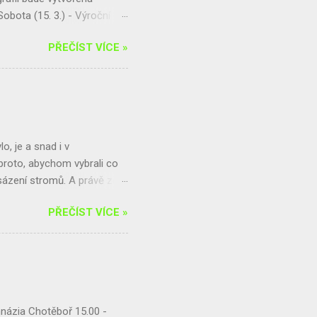
obota (15. 3.) - Výroční
rtuj a pomáhej! Finanční
PŘEČÍST VÍCE »
vu naší krajiny Přijď se
adší a starší kategorie
..
o, je a snad i v
proto, abychom vybrali co
e sázení stromů. A právě zde
ílen na férovku a Amnesty
PŘEČÍST VÍCE »
artnery jsou paní uklízečky
i nemohli organizovat.
í skupiny AI. Pletení
příprava turnaje
názia Chotěboř 15.00 -