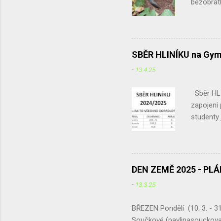
bezobratl
listí, vě
vodních 
zakryjem
přikrýt v
SBĚR HLINÍKU na Gym
potřebova
-
13.4.25
Vnitřek z
kůrou... 
Sběr HLI
zapojeni
studenty 
odpadu ne
sběru. Le
v červnu 
rozdíl me
DEN ZEMĚ 2025 - PL
687,15 kg
-
13.3.25
hliníku u
staré mob
BŘEZEN Pondělí (10. 3. - 31
Součkové (pavlinasouckova