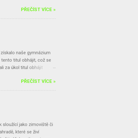
 a jiřičkám prostě hnízda
PŘEČÍST VÍCE »
te-li s nimi problémy,
jsme pro vás připravili
řečtěte si speciál
ky informací, včetně toho,
k řešení. Dozvíte se také,
3 získalo naše gymnázium
tento titul obhájit, což se
 za úkol titul obhájit
Zodpovědné spotřeby
PŘEČÍST VÍCE »
u spotřeby potravin v
našeho gymnázia. Tento
jí na původ potravin a
n cena, nebo také kvalita,
ovat náš školní bufet, za
te už...
sloužící jako zimoviště či
hradě, které se živí