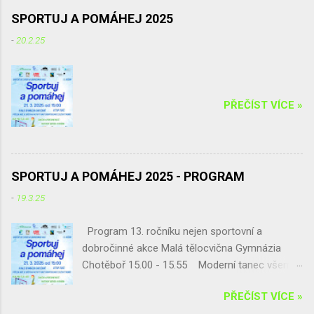
s problematikou palmového oleje, příprava turnaje
SPORTUJ A POMÁHEJ 2025
v přehazované...
-
20.2.25
PŘEČÍST VÍCE »
SPORTUJ A POMÁHEJ 2025 - PROGRAM
-
19.3.25
Program 13. ročníku nejen sportovní a
dobročinné akce Malá tělocvična Gymnázia
Chotěboř 15.00 - 15.55 Moderní tanec všem
(Vanesa Francouzová a Vendula Pipková) 16.00
PŘEČÍST VÍCE »
- 16.55 Cvičená pro dětí a rodiče (Andrea