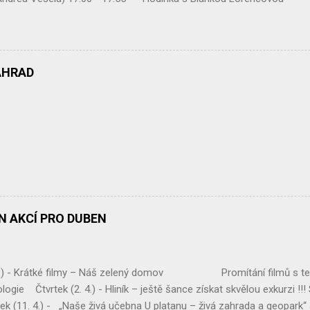
 17.30 – 17.55 Mix druming 18.00 – 18.55 Body
vou 19.00 – 19.55 Zatancuj si s TJ Alexis (Vanesa Dibelková, Krist
lsa casino ( Víťa Kučera ) V době od 14.30 hodin Vám bude k dispo
AHRAD
ÁN AKCÍ PRO DUBEN
 4.) - Krátké filmy – Náš zelený domov Promítání filmů s te
logie Čtvrtek (2. 4.) - Hliník – ještě šance získat skvělou exkurzi !!
(11. 4.) - „Naše živá učebna U platanu – živá zahrada a geopark“