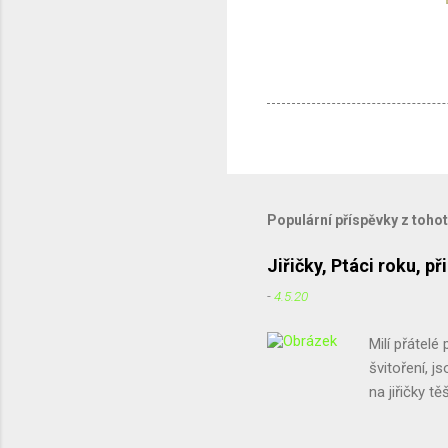
Populární příspěvky z toho
Jiřičky, Ptáci roku, 
-
4.5.20
Milí přátelé 
švitoření, j
na jiřičky t
sice jiřičky
nedrží. Chtě