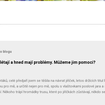
to blogu
přilétají a hned mají problémy. Můžeme jim pomoci?
ptáků, celé předjaří jsem se těšila na návrat jiřiček, letos držících titul 
sou pro mě, a určitě nejen pro mě, spolu s vlaštovkami poslové jara a
ěší. Někoho trápí hromádky trusu, které po jiřičkách zůstávají, někdo se 
 chtěli, ale při rekonstrukci použili nové voduodpudivé barvy na fasádu
la bych vás poprosit: buďte k jiřičkám tolerantní, všímejte si jich a má