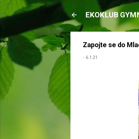
EKOKLUB GYM
Zapojte se do Mla
-
6.1.21