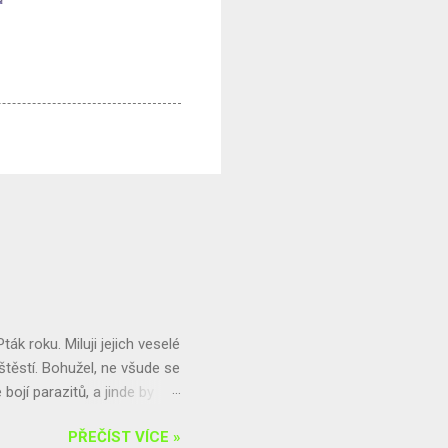
Pták roku. Miluji jejich veselé
 štěstí. Bohužel, ne všude se
bojí parazitů, a jinde by
 a jiřičkám prostě hnízda
PŘEČÍST VÍCE »
te-li s nimi problémy,