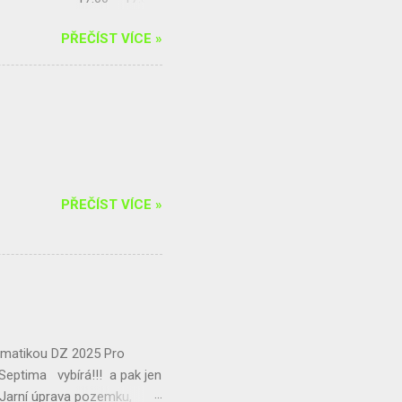
balance s Radkou
PŘEČÍST VÍCE »
ýna Kohoutová) 20.00 –
zici horolezec...
PŘEČÍST VÍCE »
matikou DZ 2025 Pro
! Septima vybírá!!! a pak jen
 Jarní úprava pozemku,