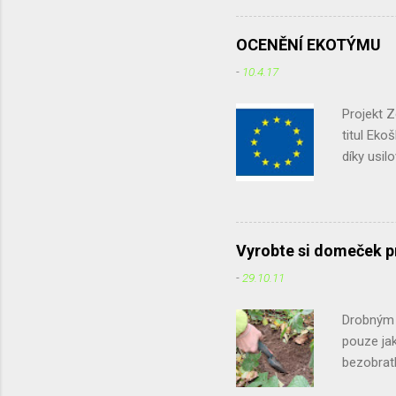
zkuste je vy
množství in
OCENĚNÍ EKOTÝMU
časopisu Pta
-
10.4.17
jak jim pomo
že podle vyj.
Projekt 
titul Eko
díky usil
podruhé. 
potravin,
domácnos
dotazník 
Vyrobte si domeček p
způsob je
-
29.10.11
původ ap
účelem zji
Drobným ž
pouze jak
bezobratl
listí, vě