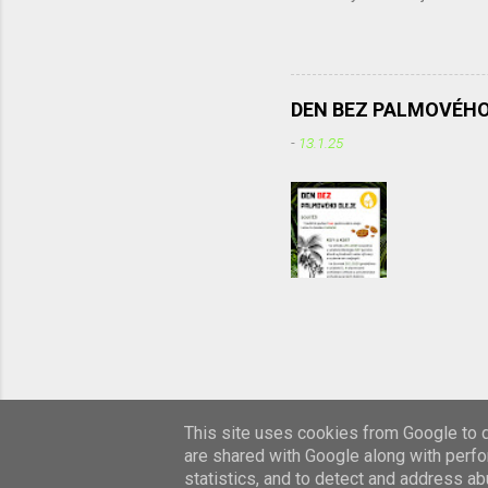
umísťování tabulek do živé z
exkurze - projekt „ Čistou 
Irena Žáková 
DEN BEZ PALMOVÉHO
-
13.1.25
This site uses cookies from Google to de
are shared with Google along with perfo
statistics, and to detect and address ab