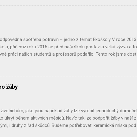
řešit, třeba i s našimi návody. Právě v rámci kampaně Pták roku 2020 
formací a budeme vděčni za jejich šíření. ČASOPIS PTÁK ROKU 2020 P
čí svět Pták roku 2020 - jiřička obecná , kde o jiřičkách zjistíte mra
ci! Kdo má s jiřičkami nějaké problémy, nalezne v časopise i návody 
..
Zodpovědná spotřeba potravin – jedno z témat Ekoškoly V roce 201
škola, přičemž roku 2015 se před naši školu postavila velká výzva a to 
ovné práci našich studentů a profesorů podařilo. Tento rok jsme dostali
Jedním z dílčích projektů, které nám mají toto umožnit, je projekt 
 do kterého jsme se s chutí pustili. Celý projekt jsme zahájili analýzo
tech prostřednictvím dotazníků, které jsme rozdali mezi studenty 
měl odhalit jaké potraviny a kde naše domácnosti nakupují, jestli dba
ro žáby
jich výroby. Zda nějaké potraviny upřednostňují, zda je rozhodující je
od. Po vyhodnocení této analýzy jsme se vydali prozkoumat a analyz
stit, jaké druhy potravin se tu prodávají a jaké je jejich složení. Jistě js
ivočichům, jako jsou například žáby lze vyrobit jednoduchý domeček 
o úkryt během aktivních měsíců. Navíc tak lze podpořit žáby v naší za
ými, i druhy z řad škůdců. Budeme potřebovat: keramická miska pod k
tve či mulčovací kůru. Postup: Nejlépe někde v rohu zahrady, v keřích či