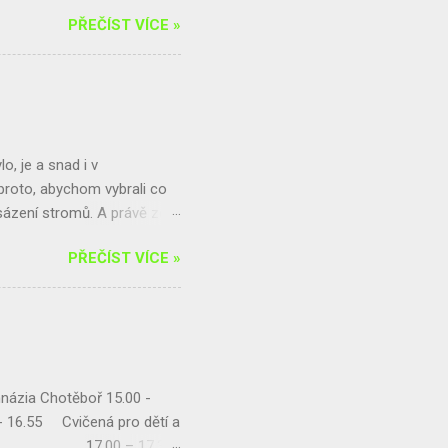
rtuj a pomáhej! Finanční
PŘEČÍST VÍCE »
vu naší krajiny Přijď se
adší a starší kategorie
..
o, je a snad i v
proto, abychom vybrali co
e sázení stromů. A právě zde
ílen na férovku a Amnesty
PŘEČÍST VÍCE »
artnery jsou paní uklízečky
i nemohli organizovat.
í skupiny AI. Pletení
příprava turnaje
názia Chotěboř 15.00 -
- 16.55 Cvičená pro dětí a
encovou 17.00 – 17.30