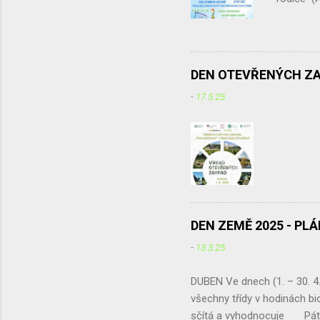
Tabata
Křivohla
20.55 Sa
DEN OTEVŘENÝCH Z
-
17.5.25
DEN ZEMĚ 2025 - PL
-
13.3.25
DUBEN Ve dnech (1. – 30.
všechny třídy v hodinách bio
sčítá a vyhodnocuje Pátek 