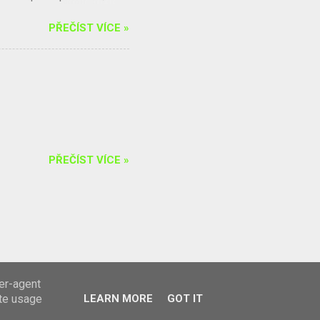
5. 4.) - Ekologická
PŘEČÍST VÍCE »
e a okolí p. dohled: Mgr.
PŘEČÍST VÍCE »
ser-agent
ate usage
LEARN MORE
GOT IT