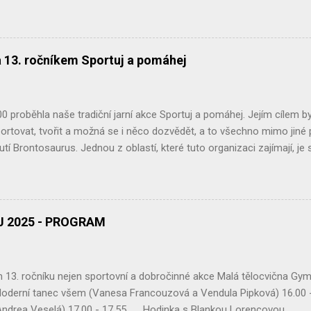
zentace celoroční činnosti Ekoklubu GCH Pátek (21. 3.) - Spo
pro veřejnost poputuje hnutí Brontosaurus na nákup stromků pro obno
dobrou věc! Pátek (21. 3.) - YPEF 2025 – oblastní kolo v Jihlavě – ml
 kolo Geologické olympiády – Muzeum Vysočiny Jihlava Držte palce! .
a 13. ročníkem Sportuj a pomáhej
 proběhla naše tradiční jarní akce Sportuj a pomáhej. Jejím cílem byl
ortovat, tvořit a možná se i něco dozvědět, a to všechno mimo jiné 
utí Brontosaurus. Jednou z oblastí, které tuto organizaci zajímají, j
ní proto překvapením, že spolupracujeme již potřetí. Za vstupné, z D
i 12 826 Kč. Děkujeme moc. Našimi dlouhodobými a velmi důležitými p
 připraví a zajistí, co je potřeba. Bez jejich podpory bychom tuto akc
tory jsou desítky členek a členů Ekoklubu Gymnázia Chotěboř a školn
 2025 - PROGRAM
ej, výroba jarních dárečků, stánek s problematikou palmového oleje, 
13. ročníku nejen sportovní a dobročinné akce Malá tělocvična Gym
derní tanec všem (Vanesa Francouzová a Vendula Pipková) 16.00 
(Andrea Veselá) 17.00 - 17.55 Hodinka s Blankou Lor