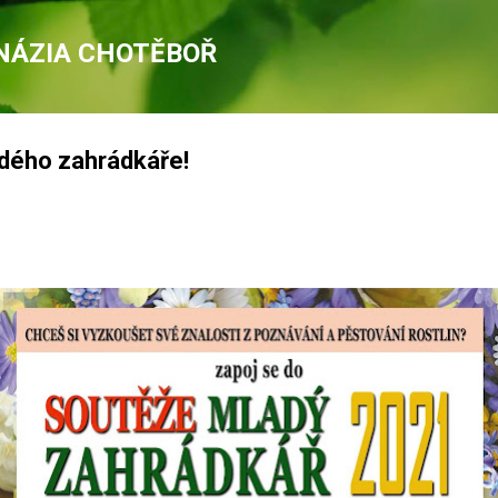
Přeskočit na hlavní obsah
NÁZIA CHOTĚBOŘ
dého zahrádkáře!