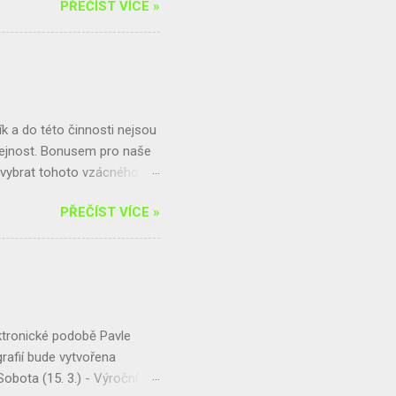
PŘEČÍST VÍCE »
trochu hrabanky. Jamku
chod. Celý domeček můžeme
odle tohoto postupu: Budeme
tináč vložíme do mělké jamky.
ětvemi, hromadou listí,
 a do této činnosti nejsou
řejnost. Bonusem pro naše
m vybrat tohoto vzácného
čně hrazenou z výtěžku ze
PŘEČÍST VÍCE »
4,25 kg . Tu tedy čeká
bírala 200,2 kg. Jelikož byl
na výlet. Celkově se vybralo
ejnosti, která se do sběru
ný box, kam lze hliník, ale i
ektronické podobě Pavle
afií bude vytvořena
obota (15. 3.) - Výroční