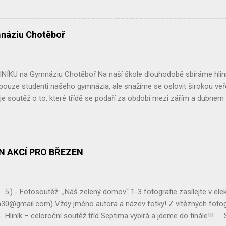
ploch nebo vlhkých stanovišť vykopeme menší jamku.Na dno lze dát 
e keramickou miskou, tak, aby malá odkrytá část fungovala jako v
ětvemi, listím či kůrou. Žabí domeček lze také vyrobit z květináče p
náziu Chotěboř
t : květináč, lopatku nebo rýč, listí, větve nebo kůru na přikrytí. Kvě
 části vyplníme hlínou, hrabankou, listím... Květináč opět přikryjeme v
I my jsme takovéto úkryty na naší zahradě vyt...
NÍKU na Gymnáziu Chotěboř Na naší škole dlouhodobě sbíráme hliník
 pouze studenti našeho gymnázia, ale snažíme se oslovit širokou ve
je soutěž o to, které třídě se podaří za období mezi zářím a dubne
jvíce. Vítězná třída si potom může vybrat libovolnou exkurzi, částe
tos zvítězila třída kvinta , které se podařilo nasbírat neskutečných 20
zasloužený výlet. Na druhém místě se umístila třída sekunda, která nas
zi těmito třídami opravdu malý, i třída sekunda se za odměnu podívá 
ÁN AKCÍ PRO BŘEZEN
 hliníku, což je skvělé a jsme za to moc rádi. Velké díky patří také veř
ž tradičně zapojuje a doufáme, že v tom bude pokračovat i nadále. Sběr
ily, baterie, nebo drobný ele...
. 5.) - Fotosoutěž „Náš zelený domov“ 1-3 fotografie zasílejte v el
30@gmail.com) Vždy jméno autora a název fotky! Z vítězných fotogr
 Hliník – celoroční soutěž tříd Septima vybírá a jdeme do finále!!! S