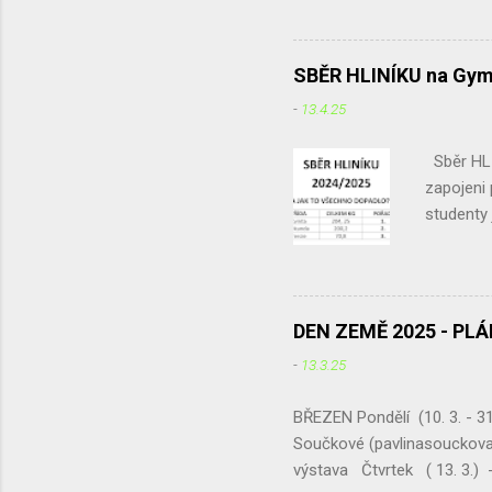
vodních 
zakryjem
přikrýt v
SBĚR HLINÍKU na Gym
potřebova
-
13.4.25
Vnitřek z
kůrou... 
Sběr HLI
zapojeni
studenty 
odpadu ne
sběru. Le
v červnu 
rozdíl me
DEN ZEMĚ 2025 - PL
687,15 kg
-
13.3.25
hliníku u
staré mob
BŘEZEN Pondělí (10. 3. - 31
Součkové (pavlinasouckova
výstava Čtvrtek ( 13. 3.) -