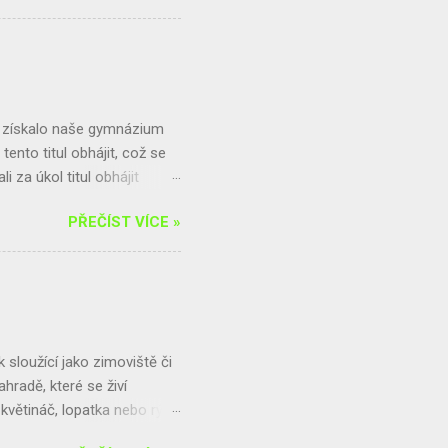
jsme pro vás připravili
řečtěte si speciál
ky informací, včetně toho,
k řešení. Dozvíte se také,
3 získalo naše gymnázium
tento titul obhájit, což se
 za úkol titul obhájit
Zodpovědné spotřeby
PŘEČÍST VÍCE »
u spotřeby potravin v
našeho gymnázia. Tento
jí na původ potravin a
n cena, nebo také kvalita,
ovat náš školní bufet, za
te už...
sloužící jako zimoviště či
hradě, které se živí
větináč, lopatka nebo rýč,
 ve vysoké trávě, poblíž