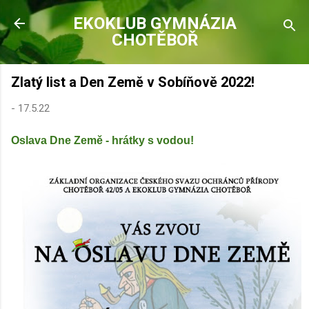
Přeskočit na hlavní obsah
EKOKLUB GYMNÁZIA
CHOTĚBOŘ
Zlatý list a Den Země v Sobíňově 2022!
-
17.5.22
Oslava Dne Země - hrátky s vodou!