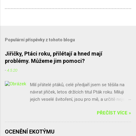
Populární příspěvky z tohoto blogu
Jiřičky, Ptáci roku, přilétají a hned mají
problémy. Můžeme jim pomoci?
-
4.5.20
Milí přátelé ptáků, celé předjaří jsem se těšila na
návrat jiřiček, letos držících titul Pták roku. Miluji
jejich veselé švitoření, jsou pro mě, a určitě nejen
pro mě, spolu s vlaštovkami poslové jara a štěstí.
PŘEČÍST VÍCE »
Bohužel, ne všude se na jiřičky těší. Někoho trápí
hromádky trusu, které po jiřičkách zůstávají, někdo
se bojí parazitů, a jinde by sice jiřičky chtěli, ale při
OCENĚNÍ EKOTÝMU
rekonstrukci použili nové voduodpudivé barvy na