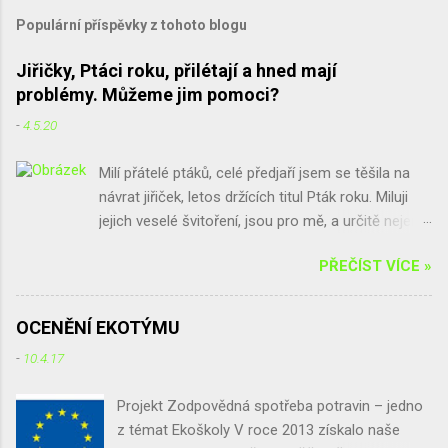
Populární příspěvky z tohoto blogu
Jiřičky, Ptáci roku, přilétají a hned mají
problémy. Můžeme jim pomoci?
-
4.5.20
Milí přátelé ptáků, celé předjaří jsem se těšila na
návrat jiřiček, letos držících titul Pták roku. Miluji
jejich veselé švitoření, jsou pro mě, a určitě nejen
pro mě, spolu s vlaštovkami poslové jara a štěstí.
PŘEČÍST VÍCE »
Bohužel, ne všude se na jiřičky těší. Někoho trápí
hromádky trusu, které po jiřičkách zůstávají, někdo
se bojí parazitů, a jinde by sice jiřičky chtěli, ale při
OCENĚNÍ EKOTÝMU
rekonstrukci použili nové voduodpudivé barvy na
-
10.4.17
fasádu a jiřičkám prostě hnízda nedrží. Chtěla
bych vás poprosit: buďte k jiřičkám tolerantní,
Projekt Zodpovědná spotřeba potravin – jedno
všímejte si jich a máte-li s nimi problémy, zkuste je
z témat Ekoškoly V roce 2013 získalo naše
vyřešit, třeba i s našimi návody. Právě v rámci