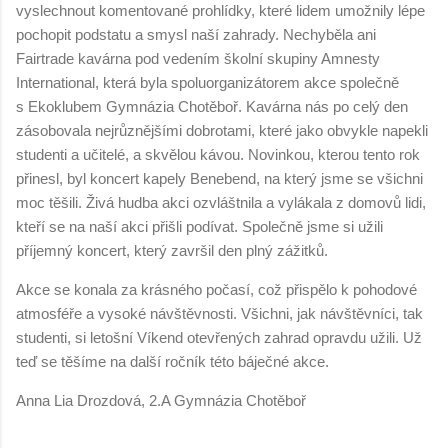
vyslechnout komentované prohlídky, které lidem umožnily lépe
pochopit podstatu a smysl naší zahrady. Nechyběla ani
Fairtrade kavárna pod vedením školní skupiny Amnesty
International, která byla spoluorganizátorem akce společně
s Ekoklubem Gymnázia Chotěboř. Kavárna nás po celý den
zásobovala nejrůznějšími dobrotami, které jako obvykle napekli
studenti a učitelé, a skvělou kávou. Novinkou, kterou tento rok
přinesl, byl koncert kapely Benebend, na který jsme se všichni
moc těšili. Živá hudba akci ozvláštnila a vylákala z domovů lidi,
kteří se na naší akci přišli podívat. Společně jsme si užili
příjemný koncert, který završil den plný zážitků.
Akce se konala za krásného počasí, což přispělo k pohodové
atmosféře a vysoké návštěvnosti. Všichni, jak návštěvníci, tak
studenti, si letošní Víkend otevřených zahrad opravdu užili. Už
teď se těšíme na další ročník této báječné akce.
Anna Lia Drozdová, 2.A Gymnázia Chotěboř