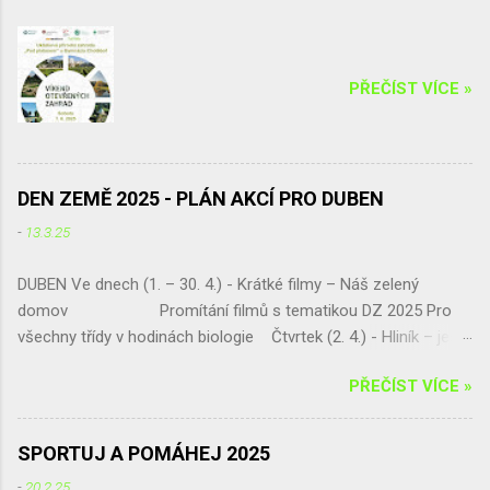
s Radkou Křivohlavou 19.00 – 19.55 Zatancuj
si s TJ Alexis (Vanesa Dibelková, Kristýna
Kohoutová) 20.00 – 20.55 Salsa casino (
PŘEČÍST VÍCE »
Víťa Kučera ) V době od 14.30 hodin Vám
bude k dispozici horolezec...
DEN ZEMĚ 2025 - PLÁN AKCÍ PRO DUBEN
-
13.3.25
DUBEN Ve dnech (1. – 30. 4.) - Krátké filmy – Náš zelený
domov Promítání filmů s tematikou DZ 2025 Pro
všechny třídy v hodinách biologie Čtvrtek (2. 4.) - Hliník – ještě
šance získat skvělou exkurzi !!! Septima vybírá!!! a pak jen
PŘEČÍST VÍCE »
sčítá a vyhodnocuje Pátek (11. 4.) - „Naše živá učebna U
platanu – živá zahrada a geopark“ Jarní úprava pozemku,
umísťování tabulek do živé zahrady, živý plot p. dohled - Mgr.
SPORTUJ A POMÁHEJ 2025
Eva Jirsová Třída – Septima Úterý (15. 4.) - Ekologická
-
20.2.25