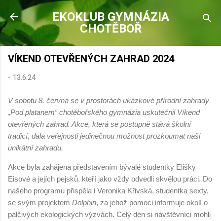
Přeskočit na hlavní obsah
EKOKLUB GYMNÁZIA
CHOTĚBOŘ
VÍKEND OTEVŘENÝCH ZAHRAD 2024
-
13.6.24
V sobotu 8. června se v prostorách ukázkové přírodní zahrady
„Pod platanem“ chotěbořského gymnázia uskutečnil Víkend
otevřených zahrad. Akce, která se postupně stává školní
tradicí, dala veřejnosti jedinečnou možnost prozkoumat naši
unikátní zahradu.
Akce byla zahájena představením bývalé studentky Elišky
Eisové a jejích pejsků, kteří jako vždy odvedli skvělou práci. Do
našeho programu přispěla i Veronika Křivská, studentka sexty,
se svým projektem
Dolphin
, za jehož pomoci informuje okolí o
palčivých ekologických výzvách. Celý den si návštěvníci mohli